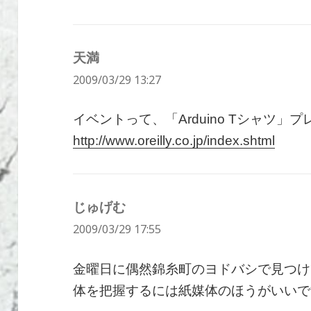
天満
よ
2009/03/29 13:27
り:
イベントって、「Arduino Tシャツ」
http://www.oreilly.co.jp/index.shtml
じゅげむ
よ
2009/03/29 17:55
り:
金曜日に偶然錦糸町のヨドバシで見つけ
体を把握するには紙媒体のほうがいいで