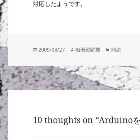
対応したようです。
投
作
カ
2009/03/27
船田戦闘機
雑談
稿
成
テ
日:
者
ゴ
リ
ー
10 thoughts on “Ardu