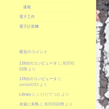
速報
電子工作
電子計算機
最近のコメント
128台のコンピュータ
に
船田戦
闘機
より
128台のコンピュータ
に
xantia9293
より
Library
に
いけだてつお
より
永遠に未熟
に
船田戦闘機
より