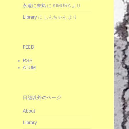
永遠に未熟
に
KIMURA
より
Library
に
しんちゃん
より
FEED
RSS
ATOM
日誌以外のページ
About
Library