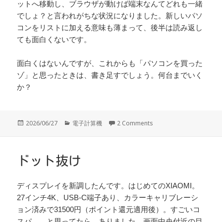
ットへ移動し、ブラウザが動けば端末なんてどれも一緒
でしょ？と言われがちな状況になりました。新しいパソ
コンをリストに加える意味も薄まって、後半は読み返し
ても面白くないです。
面白くはないんですが、これからも「パソコンを買った
ゾ」と思ったときは、書き足すでしょう。何台までいく
か？
投
カ
2026/06/27
電子計算機
2 Comments
稿
テ
日:
ゴ
リ
ー
ドット抜け
ディスプレイを新調したんです。はじめてのXIAOMI。
27インチ4K、USB-C端子あり、カラーキャリブレーシ
ョン済みで31500円（ポイント還元適用後）。すごいコ
スパ……と思ってたら、ありました。画面中央付近の目