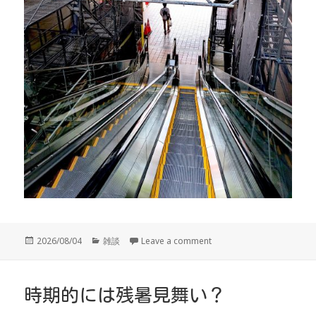
投
カ
2026/08/04
雑談
Leave a comment
稿
テ
日:
ゴ
リ
ー
時期的には残暑見舞い？