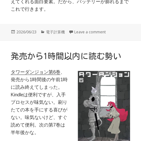
えてくれる面白要素。だから、バッテリーが膨れるまで
これで行きます。
投
カ
2026/06/23
電子計算機
Leave a comment
稿
テ
日:
ゴ
リ
ー
発売から1時間以内に読む勢い
タワーダンジョン第6巻
、
発売から1時間後の午前1時
に読み終えてしまった。
Kindleは便利ですが、入手
プロセスが味気ない。刷り
たての本を手にする喜びが
ない。味気ないけど、すぐ
読めて便利。次の第7巻は
半年後かな。