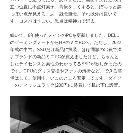
立つ位置に不点灯素子。背景を白くすると、ぽちっと黒
っぽい点が見える。あゝ残念無念。それ以外は良いで
す。コスパはすごい。黒点は精神力で消去。
続いて、8年使ったメインのPCを更新しました。DELL
のゲーミングノートからHPのミニPCへ。ただし、2022
年式の中古。SSDだけ新品に換装。ほぼ同額の出費で深
圳ブランドの新品ミニPCが買えましたけど、ちゃんと
したライセンスと素性のわかってるSSDが欲しかったの
です。CPUのグリス交換やファンの清掃など、できる整
備はして、使用中。いまのところ安定してます。ダイソ
ーのディッシュラック(200円)に装着して机の下に設置。