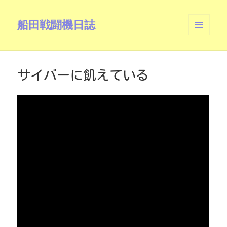
船田戦闘機日誌
メニュ
ーとウ
ィジェ
ット
サイバーに飢えている