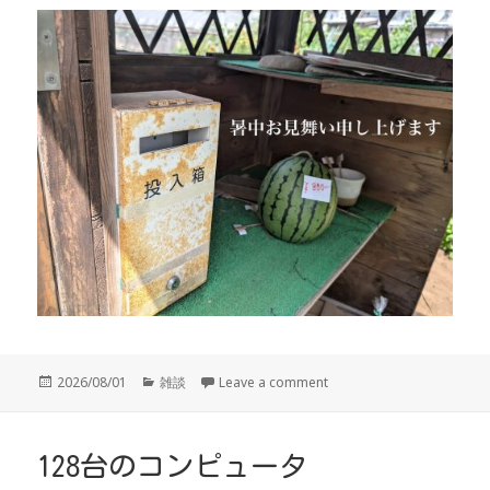
投
カ
2026/08/01
雑談
Leave a comment
稿
テ
日:
ゴ
リ
ー
128台のコンピュータ