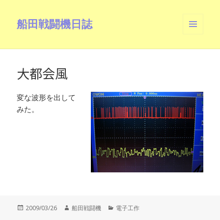
船田戦闘機日誌
メニュ
ーとウ
ィジェ
ット
大都会風
変な波形を出して
みた。
投
作
カ
2009/03/26
船田戦闘機
電子工作
稿
成
テ