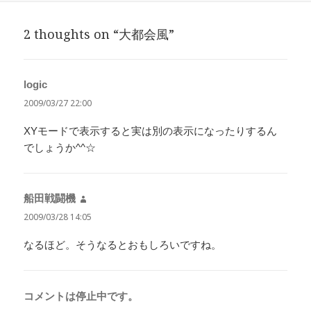
日:
者
ゴ
リ
2 thoughts on “大都会風”
ー
logic
よ
り:
2009/03/27 22:00
XYモードで表示すると実は別の表示になったりするん
でしょうか^^☆
船田戦闘機
よ
り:
2009/03/28 14:05
なるほど。そうなるとおもしろいですね。
コメントは停止中です。