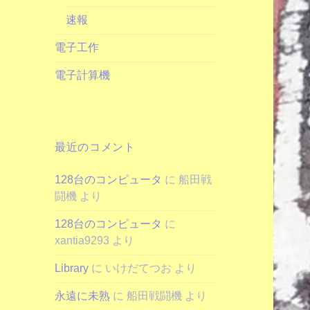
速報
電子工作
電子計算機
最近のコメント
128台のコンピュータ
に
船田戦
闘機
より
128台のコンピュータ
に
xantia9293
より
Library
に
いけだてつお
より
永遠に未熟
に
船田戦闘機
より