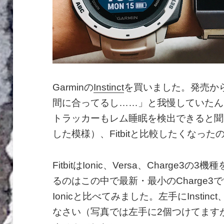
Garminの
Instinct
を買いました。発売から3
間に合ってるし……」と我慢していたんで
トラッカーもレム睡眠を検出できると聞
した模様）、Fitbitと比較したくなった
FitbitはIonic、Versa、Charg
るのはこの中で最新・最小のCharge3です
Ionicと比べてみました。左手にInstin
なさい（写真では左手に2個つけてます