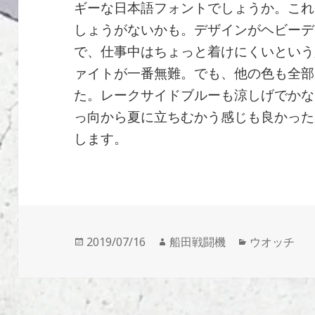
ギーな日本語フォントでしょうか。これ
しょうがないかも。デザインがヘビーデ
で、仕事中はちょっと着けにくいという
ァイトが一番無難。でも、他の色も全部
た。レークサイドブルーも涼しげでかな
っ向から夏に立ちむかう感じも良かった
します。
投
作
カ
2019/07/16
船田戦闘機
ウオッチ
稿
成
テ
日:
者
ゴ
リ
ー