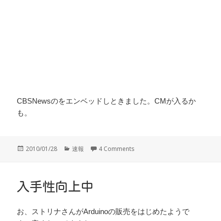
CBSNewsのをエンベッドしときました。CMが入るか
も。
投
カ
2010/01/28
速報
4 Comments
稿
テ
日:
ゴ
リ
ー
入手性向上中
お、ストリナさんがArduinoの販売をはじめたようで