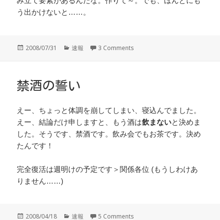
み立て要素があるんだな。作りて～。でも、ほんとにも
う出かけないと……。
投
カ
2008/07/31
速報
3 Comments
稿
テ
日:
ゴ
リ
ー
禁酒の誓い
えー、ちょっと体調を崩してしまい、寝込んでました。
えー、結論だけ申しますと、もう酒は
飲まない
と決めま
した。そうです、禁酒です。飲み会でもお茶です。決め
たんです！
完全復活は週明けの予定です＞関係各位 (もうしわけあ
りません……)
投
カ
2008/04/18
速報
5 Comments