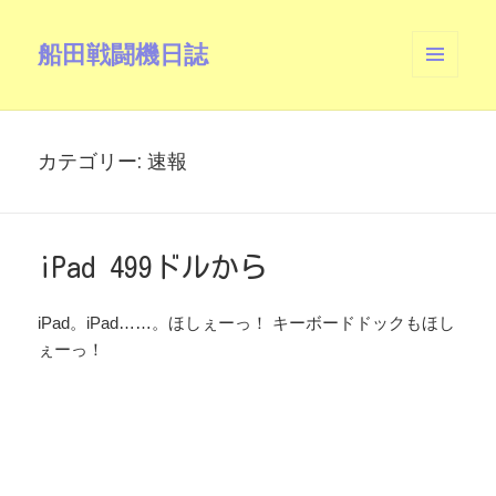
船田戦闘機日誌
メニュ
ーとウ
ィジェ
ット
カテゴリー:
速報
iPad 499ドルから
iPad。iPad……。ほしぇーっ！ キーボードドックもほし
ぇーっ！