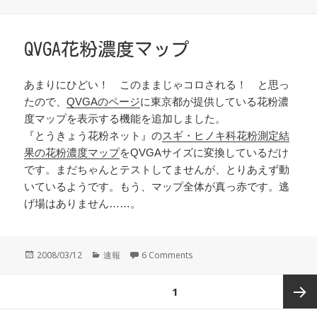
稿
テ
日:
ゴ
リ
ー
QVGA花粉濃度マップ
あまりにひどい！ このままじゃコロされる！ と思っ
たので、
QVGAのページ
に東京都が提供している花粉濃
度マップを表示する機能を追加しました。
『とうきょう花粉ネット』の
スギ・ヒノキ科花粉測定結
果の花粉濃度マップ
をQVGAサイズに変換しているだけ
です。まだちゃんとテストしてませんが、とりあえず動
いているようです。もう、マップ全体が真っ赤です。逃
げ場はありません……。
投
カ
2008/03/12
速報
6 Comments
稿
テ
日:
ゴ
投
ページ
1
リ
稿
ー
の