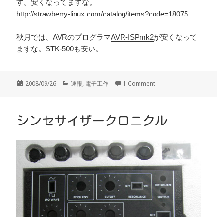
す。安くなってますな。
http://strawberry-linux.com/catalog/items?code=18075
秋月では、AVRのプログラマ
AVR-ISPmk2
が安くなって
ますな。STK-500も安い。
投
カ
2008/09/26
速報
,
電子工作
1 Comment
稿
テ
日:
ゴ
リ
ー
シンセサイザークロニクル