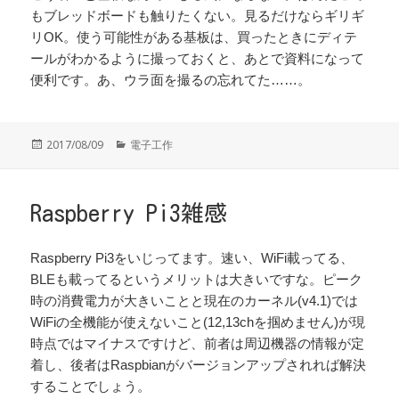
もブレッドボードも触りたくない。見るだけならギリギ
リOK。使う可能性がある基板は、買ったときにディテ
ールがわかるように撮っておくと、あとで資料になって
便利です。あ、ウラ面を撮るの忘れてた……。
投
カ
2017/08/09
電子工作
稿
テ
日:
ゴ
リ
ー
Raspberry Pi3雑感
Raspberry Pi3をいじってます。速い、WiFi載ってる、
BLEも載ってるというメリットは大きいですな。ピーク
時の消費電力が大きいことと現在のカーネル(v4.1)では
WiFiの全機能が使えないこと(12,13chを掴めません)が現
時点ではマイナスですけど、前者は周辺機器の情報が定
着し、後者はRaspbianがバージョンアップされれば解決
することでしょう。