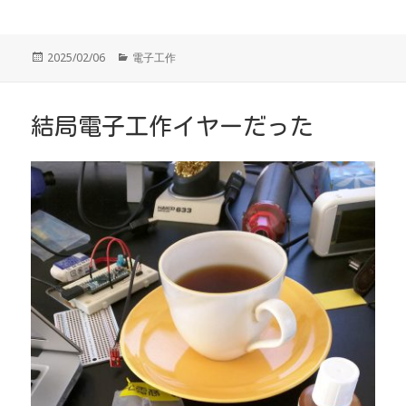
投
カ
2025/02/06
電子工作
稿
テ
日:
ゴ
リ
ー
結局電子工作イヤーだった