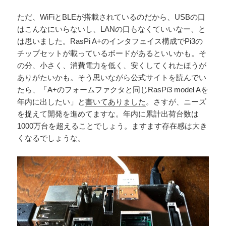
ただ、WiFiとBLEが搭載されているのだから、USBの口
はこんなにいらないし、LANの口もなくていいなー、と
は思いました。RasPi A+のインタフェイス構成でPi3の
チップセットが載っているボードがあるといいかも。そ
の分、小さく、消費電力を低く、安くしてくれたほうが
ありがたいかも。そう思いながら公式サイトを読んでい
たら、「A+のフォームファクタと同じRasPi3 model Aを
年内に出したい」と
書いてありました
。さすが、ニーズ
を捉えて開発を進めてますな。年内に累計出荷台数は
1000万台を超えることでしょう。ますます存在感は大き
くなるでしょうな。