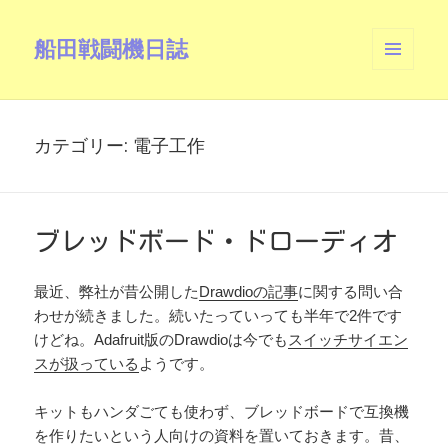
船田戦闘機日誌
メニュ
ーとウ
ィジェ
ット
カテゴリー:
電子工作
ブレッドボード・ドローディオ
最近、弊社が昔公開した
Drawdioの記事
に関する問い合
わせが続きました。続いたっていっても半年で2件です
けどね。Adafruit版のDrawdioは今でも
スイッチサイエン
スが扱っている
ようです。
キットもハンダごても使わず、ブレッドボードで互換機
を作りたいという人向けの資料を置いておきます。昔、