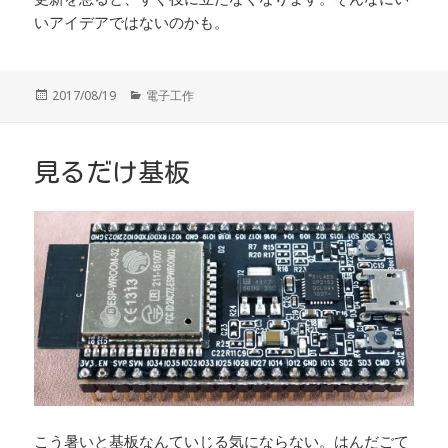
いアイデアではないのかも。
投
カ
2017/08/19
電子工作
稿
テ
日:
ゴ
リ
ー
見るだけ基板
こう暑いと基板なんていじる気にならない。はんだごて