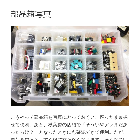
日:
ゴ
リ
ー
部品箱写真
こうやって部品箱を写真にとっておくと、座ったまま探
せて便利。あと、秋葉原の店頭で「そういやアレまだあ
ったっけ？」となったときにも確認できて便利。ただ、
更新を怠ると、すぐ役に立たなくなります。そんなにい