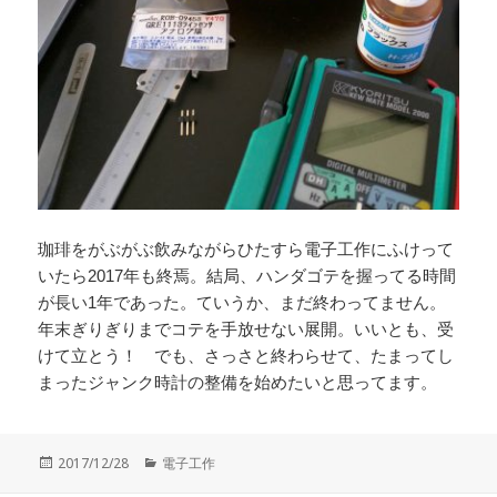
珈琲をがぶがぶ飲みながらひたすら電子工作にふけって
いたら2017年も終焉。結局、ハンダゴテを握ってる時間
が長い1年であった。ていうか、まだ終わってません。
年末ぎりぎりまでコテを手放せない展開。いいとも、受
けて立とう！ でも、さっさと終わらせて、たまってし
まったジャンク時計の整備を始めたいと思ってます。
投
カ
2017/12/28
電子工作
稿
テ