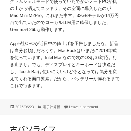
クラムシェルモードで使っていたでかいノートPCが机
の上から消えてスッキリ。その空間に導入したのが、
Mac Mini M2Pro。これまた中古。32GBモデルが14万円
台で出ていたのでローカルLLM用に確保しました。
Gemma4 26bも動作します。
Apple社CEOが近日中の値上げを予告しましたな。新品
は当分お預けだろうな。MacBookはいまだに2019年式
を使っています。Intel Macなので次のOSは非対応。行
き止まり。でも、ディスプレイとキーボードは快適だ
し、Touch Barは使いにくいけど今となっては気分を変
えてくれる面白要素。だから、バッテリーが膨れるまで
これで行きます。
投
カ
2026/06/23
電子計算機
Leave a comment
稿
テ
日:
ゴ
リ
ー
古パソライフ