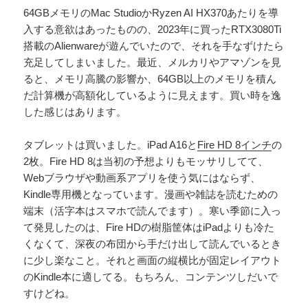
64GBメモリのMac StudioかRyzen AI HX370あたりを導
入する意欲はあったものの、2023年に買ったRTX3080Ti
搭載のAlienwareが遊んでいたので、それを手なずけたら
充足してしまいました。最近、メルカリやアマゾンを見
ると、メモリ高騰の影響か、64GB以上のメモリを積ん
だ計算機が高額化しているように見えます。買い時を逸
した感じはあります。
タブレットは買いました。iPad A16と
Fire HD 8インチ
の
2枚。Fire HD 8は当初の予想よりもモッサリしてて、
Webブラウザや動画系アプリを使う気にはならず、
Kindle専用機となっています。漫画や雑誌を読むための
端末（活字本はスマホで読んでます）。寒い季節に入っ
て発見したのは、Fire HDの樹脂筐体はiPadよりも冷た
くなくて、深夜の布団から手だけ出して読んでいるとき
に少し楽なこと。それと画面の縦横比が固定レイアウト
のKindle本に適してる。もちろん、コンテンツしだいで
すけどね。