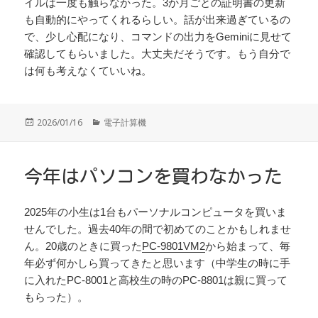
イルは一度も触らなかった。3か月ごとの証明書の更新
も自動的にやってくれるらしい。話が出来過ぎているの
で、少し心配になり、コマンドの出力をGeminiに見せて
確認してもらいました。大丈夫だそうです。もう自分で
は何も考えなくていいね。
投
カ
2026/01/16
電子計算機
稿
テ
日:
ゴ
リ
ー
今年はパソコンを買わなかった
2025年の小生は1台もパーソナルコンピュータを買いま
せんでした。過去40年の間で初めてのことかもしれませ
ん。20歳のときに買った
PC-9801VM2
から始まって、毎
年必ず何かしら買ってきたと思います（中学生の時に手
に入れたPC-8001と高校生の時のPC-8801は親に買って
もらった）。