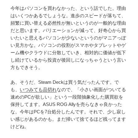
今年はパソコンを買わなかった、という話でした。理由
はいくつかあるでしょうな。進歩のスピードが落ちて、
頻繁に買い替える必然性が無いというのが一般的な理由
だと思います。バリエーションが減って、好奇心から買
いたいと思えるパソコンが少ないというのがマニアっぽ
い見方かな。パソコンの役割がスマホやタブレットやゲ
ーム機やクラウドに分散していき、相対的に価値が低下
し続けているから投資が後回しになっちゃうという言い
方もできそう。
あ、そうだ、Steam Deckは買う気だったんです。で
も、
いつみても品切れ
なので、「小さい画面がついてる
速めのPCが欲しい」という一段階抽象化した購買欲を
保持してます。ASUS ROG Allyを売らなきゃ良かった
な。今年はPCを7台処分したんです。それで、少し寂し
い感じがあるのかも。まだ掃いて捨てるほど残ってます
けどね。