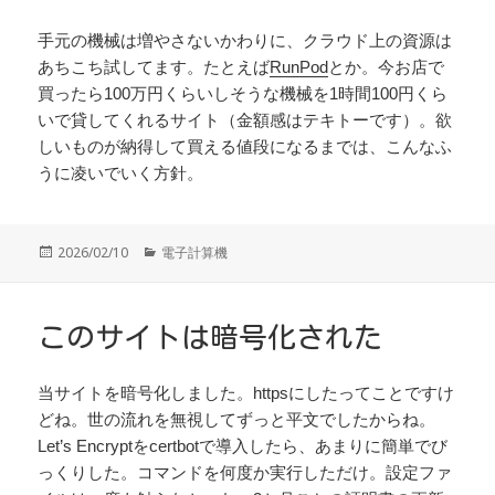
手元の機械は増やさないかわりに、クラウド上の資源は
あちこち試してます。たとえば
RunPod
とか。今お店で
買ったら100万円くらいしそうな機械を1時間100円くら
いで貸してくれるサイト（金額感はテキトーです）。欲
しいものが納得して買える値段になるまでは、こんなふ
うに凌いでいく方針。
投
カ
2026/02/10
電子計算機
稿
テ
日:
ゴ
リ
ー
このサイトは暗号化された
当サイトを暗号化しました。httpsにしたってことですけ
どね。世の流れを無視してずっと平文でしたからね。
Let’s Encryptをcertbotで導入したら、あまりに簡単でび
っくりした。コマンドを何度か実行しただけ。設定ファ