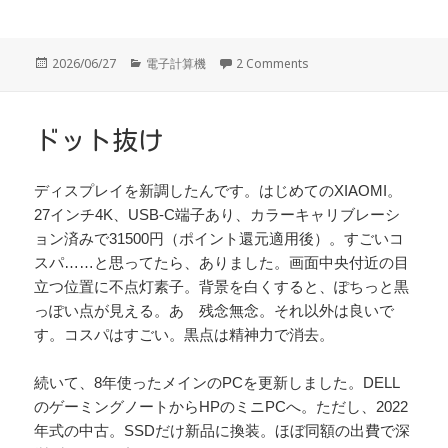
投
カ
2026/06/27
電子計算機
2 Comments
稿
テ
日:
ゴ
リ
ー
ドット抜け
ディスプレイを新調したんです。はじめてのXIAOMI。
27インチ4K、USB-C端子あり、カラーキャリブレーシ
ョン済みで31500円（ポイント還元適用後）。すごいコ
スパ……と思ってたら、ありました。画面中央付近の目
立つ位置に不点灯素子。背景を白くすると、ぽちっと黒
っぽい点が見える。あゝ残念無念。それ以外は良いで
す。コスパはすごい。黒点は精神力で消去。
続いて、8年使ったメインのPCを更新しました。DELL
のゲーミングノートからHPのミニPCへ。ただし、2022
年式の中古。SSDだけ新品に換装。ほぼ同額の出費で深