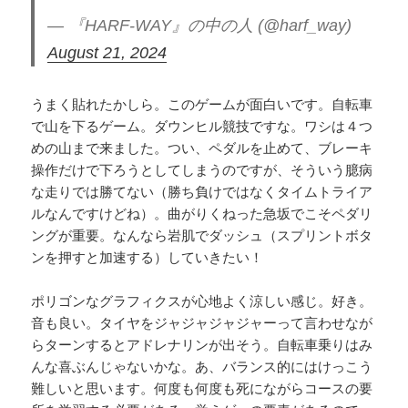
— 『HARF-WAY』の中の人 (@harf_way)
August 21, 2024
うまく貼れたかしら。このゲームが面白いです。自転車
で山を下るゲーム。ダウンヒル競技ですな。ワシは４つ
めの山まで来ました。つい、ペダルを止めて、ブレーキ
操作だけで下ろうとしてしまうのですが、そういう臆病
な走りでは勝てない（勝ち負けではなくタイムトライア
ルなんですけどね）。曲がりくねった急坂でこそペダリ
ングが重要。なんなら岩肌でダッシュ（スプリントボタ
ンを押すと加速する）していきたい！
ポリゴンなグラフィクスが心地よく涼しい感じ。好き。
音も良い。タイヤをジャジャジャジャーって言わせなが
らターンするとアドレナリンが出そう。自転車乗りはみ
んな喜ぶんじゃないかな。あ、バランス的にはけっこう
難しいと思います。何度も何度も死にながらコースの要