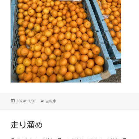
投
カ
2024/11/01
自転車
稿
テ
日:
ゴ
リ
ー
走り溜め