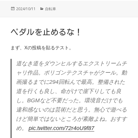
投
カ
2024/10/11
自転車
稿
テ
日:
ゴ
リ
ー
ペダルを止めるな！
まず、Xの投稿を貼るテスト。
道なき道をダウンヒルするエクストリームチ
ャリ作品。ポリゴンテクスチャがクール。動
画撮るまでに294回転んで最高。整備された
道を行くも良し、命がけで崖下りしても良
し。BGMなど不要だった。環境音だけでも
違和感ないのは芸術だと思う。無心で遊べる
けど簡単ではないところが素敵よね。おすす
め。
pic.twitter.com/72r4oU9f87