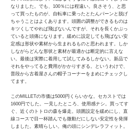
なりました。でも、100％には程遠い。良さそう、と思
って買ったものが、自転車に乗ったとたんパーンと脱げ
ちゃうことはよくあります。頭囲の調整ができるものは
キツくしてやれば飛ばないんですが、それを長くかぶっ
ていると頭痛になります。緩めに設定しても飛ばない安
定感は形状や素材から生まれるものと思われます。しか
しながらどんな形状と素材が最適かは断定的に言えな
い。最後は実際に着用して試してみるしかない。新品で
それをやってると費用がかかりすぎる。というわけで、
普段から古着屋さんの帽子コーナーをまめにチェックし
てます。
このMILLETの市価は5000円くらいかな。セカストでは
1600円でした。一見したところ、使用感ナシ。買ってす
ぐ、近くのトトロの森を爆走。頭囲設定を緩めにし、直
線コースで目一杯踏んでも微動だにしない安定性を発揮
しました。素晴らしい。俺の頭にシンデレラフィット。