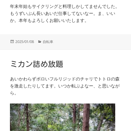
年末年始もサイクリングと料理しかしてませんでした。
もうずいぶん長いあいだ仕事してないなー。ま、いい
か。本年もよろしくお願いいたします。
投
カ
2025/01/08
自転車
稿
テ
日:
ゴ
リ
ー
ミカン詰め放題
あいかわらずボロいフルリジッドのチャリでトトロの森
を激走したりしてます。いつか転ぶよなー、と思いなが
ら。