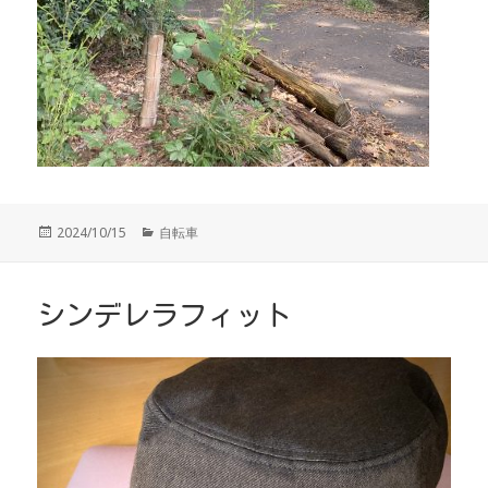
投
カ
2024/10/15
自転車
稿
テ
日:
ゴ
リ
ー
シンデレラフィット