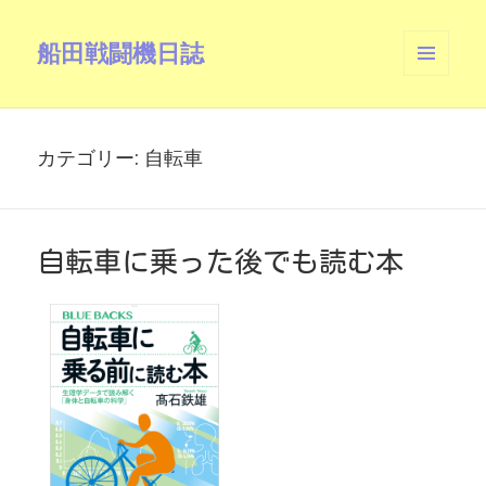
船田戦闘機日誌
メニュ
ーとウ
ィジェ
ット
カテゴリー:
自転車
自転車に乗った後でも読む本