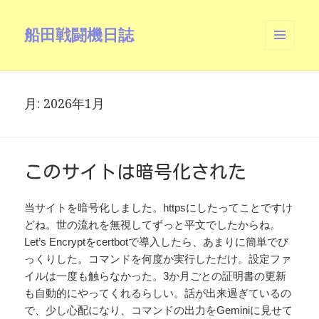
船田戦闘機日誌
メニュ
ーとウ
ィジェ
ット
月:
2026年1月
このサイトは暗号化された
当サイトを暗号化しました。httpsにしたってことですけ
どね。世の流れを無視してずっと平文でしたからね。
Let’s Encryptをcertbotで導入したら、あまりに簡単でび
っくりした。コマンドを何度か実行しただけ。設定ファ
イルは一度も触らなかった。3か月ごとの証明書の更新
も自動的にやってくれるらしい。話が出来過ぎているの
で、少し心配になり、コマンドの出力をGeminiに見せて