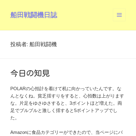
船田戦闘機日誌
メニュ
ーとウ
ィジェ
ット
投稿者:
船田戦闘機
今日の知見
POLARの心拍計を着けて机に向かっていたんです。な
んとなくね。貧乏揺すりをすると、心拍数は上がります
な。片足をゆさゆさすると、3ポイントほど増えた。両
足でブルブルと激しく揺すると5ポイントアップでし
た。
Amazonに食品カテゴリーができたので、当ページにバ