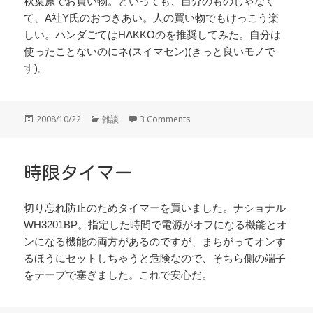
秋葉原でお買い物。といっても、自分のものじゃなく
て、A社Y氏のおつきあい。人の買い物でもけっこう楽
しい。ハンダごてはHAKKOのを推奨してみた。自分は
使ったことないのにネ(スイマセン)(きっと良いモノで
す)。
投
カ
2008/10/22
雑談
3 Comments
稿
テ
日:
ゴ
リ
ー
時限タイマー
切り忘れ防止のためタイマーを買いました。ナショナル
WH3201BP
。指定した時間で電源がオフになる機能とオ
ンになる機能の両方があるのですが、まちがってオンす
るほうにセットしちゃうと危険なので、そちら側の端子
をテープで塞ぎました。これで安心だ。