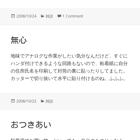
投
カ
2008/10/24
雑談
1 Comment
稿
テ
日:
ゴ
リ
ー
無心
地味でアナログな作業がしたい気分なんだけど、すぐに
ハンダ付けできるような回路もないので、粘着紙に自分
の住所氏名を印刷して封筒の裏に貼ったりしてました。
カッターで切り抜いて水平に貼り付けるのね。ふふふ。
投
カ
2008/10/23
雑談
稿
テ
日:
ゴ
リ
ー
おつきあい