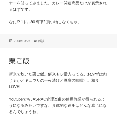
ナーを貼ってみました。カレー関連商品だけが表示され
るはずです。
なに!? 1ドル90.9円!? 買い物しなくちゃ。
投
カ
2008/10/25
雑談
稿
テ
日:
ゴ
リ
ー
栗ご飯
新米で炊いた栗ご飯。餅米も少量入ってる。おかずは肉
じゃがとキュウリの一夜漬けと豆腐の味噌汁。和食
LOVE!
YoutubeでもJASRAC管理楽曲の使用許諾が得られるよ
うになるみたいですな。具体的な運用はどんな感じにな
るんでしょうね。