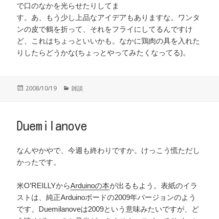
で口のなかを光らせたりしてま
す。あ、もう少し上品なアイデアもありますな。ワンタ
ンの皮で鶴を折って、それをフライにしてるんですけ
ど、これはちょっといいかも。なかに鶏肉の具を入れた
りしたらどうかな(ちょっとやってみたくなってる)。
投
カ
2008/10/19
雑談
稿
テ
日:
ゴ
リ
ー
Duemilanove
なんやかやで、今週も終わりですか。けっこう慌ただし
かったです。
米O’REILLYから
Arduinoの本
が出るもよう。表紙のイラ
ストは、純正Arduinoボードの2009年バージョンのよう
です。Duemilanoveは2009という意味みたいですが、ど