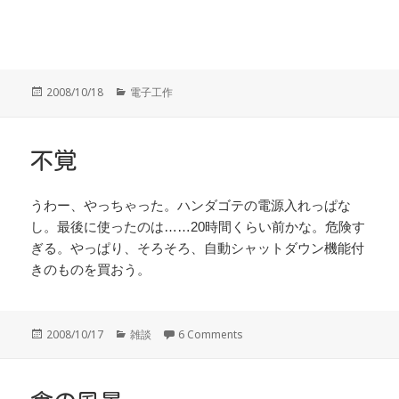
投
カ
2008/10/18
電子工作
稿
テ
日:
ゴ
リ
ー
不覚
うわー、やっちゃった。ハンダゴテの電源入れっぱな
し。最後に使ったのは……20時間くらい前かな。危険す
ぎる。やっぱり、そろそろ、自動シャットダウン機能付
きのものを買おう。
投
カ
2008/10/17
雑談
6 Comments
稿
テ
日:
ゴ
リ
ー