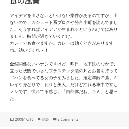
食の風景
アイデアを出さないといけない案件があるのですが、出
ないので、ガジェット系ブログや発言小町を読んでまし
た。そうすればアイデアが生まれるというわけではあり
ません。時間が過ぎていくだけ。
カレーでも食べますか。カレーは効くときがあります
ね。効いてくれ～！
全然関係ないハナシですけど、昨日、地下鉄のなかで、
立った状態で小さなプラスチック製の丼とお箸を持って
ゴハンを食べてる女の子をみました。推定年齢21歳。キ
レイな身なりで、わりと美人。だけど揺れる車中で立ち
メシです。慣れてる感じ。「自然体だね、キミ」と思っ
た。
投
カ
2008/10/16
雑談
3 Comments
稿
テ