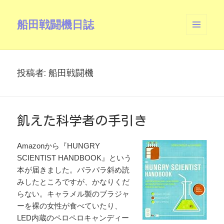
船田戦闘機日誌
メニュ
ーとウ
ィジェ
ット
投稿者:
船田戦闘機
飢えた科学者の手引き
Amazonから『HUNGRY
SCIENTIST HANDBOOK』という
本が届きました。パラパラ斜め読
みしたところですが、かなりくだ
らない。キャラメル製のブラジャ
ーを裸の女性が食べていたり、
LED内蔵のペロペロキャンディー