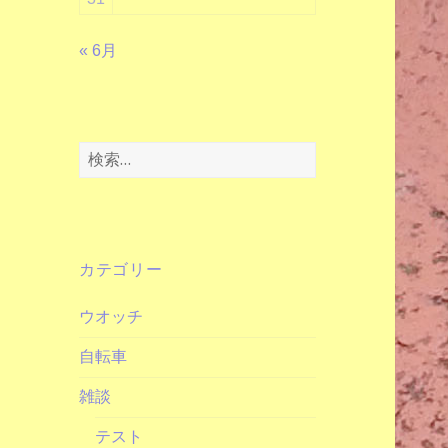
« 6月
検
索:
カテゴリー
ウオッチ
自転車
雑談
テスト