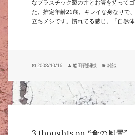
なプラスチック製の丼とお箸を持ってゴ
た。推定年齢21歳。キレイな身なりで
立ちメシです。慣れてる感じ。「自然体
投
作
カ
2008/10/16
船田戦闘機
雑談
稿
成
テ
日:
者
ゴ
リ
ー
3 thoughts on “食の風景”