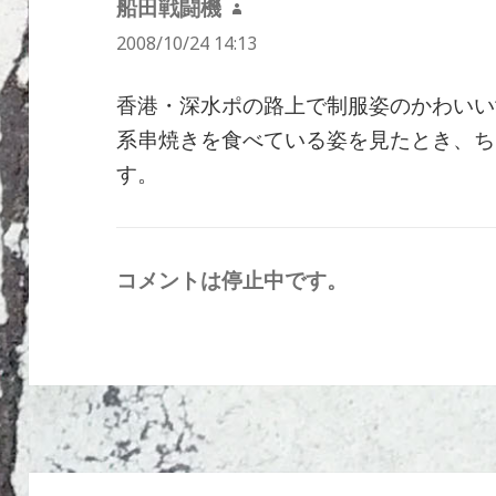
船田戦闘機
よ
2008/10/24 14:13
り:
香港・深水ポの路上で制服姿のかわいい
系串焼きを食べている姿を見たとき、ち
す。
コメントは停止中です。
投