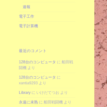
速報
電子工作
電子計算機
最近のコメント
128台のコンピュータ
に
船田戦
闘機
より
128台のコンピュータ
に
xantia9293
より
Library
に
いけだてつお
より
永遠に未熟
に
船田戦闘機
より