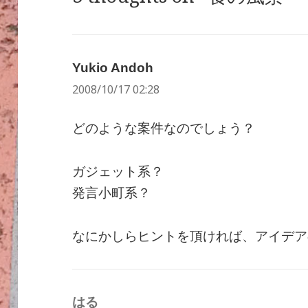
Yukio Andoh
よ
2008/10/17 02:28
り:
どのような案件なのでしょう？
ガジェット系？
発言小町系？
なにかしらヒントを頂ければ、アイデア
はる
よ