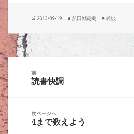
投
作
カ
2013/09/19
船田戦闘機
雑談
稿
成
テ
日:
者
ゴ
リ
ー
投
稿
前
読書快調
ナ
前
ビ
の
ゲ
投
ー
稿:
次ページへ
シ
4まで数えよう
次
ョ
の