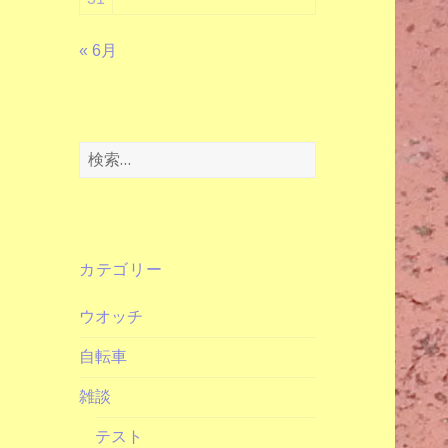
« 6月
検
索:
カテゴリー
ウオッチ
自転車
雑談
テスト