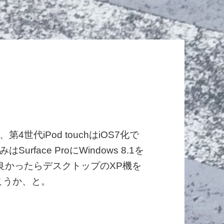
世代iPod touchはiOS7化で
face ProにWindows 8.1を
良かったらデスクトップのXP機を
置こうか、と。