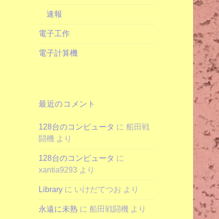
速報
電子工作
電子計算機
最近のコメント
128台のコンピュータ
に
船田戦
闘機
より
128台のコンピュータ
に
xantia9293
より
Library
に
いけだてつお
より
永遠に未熟
に
船田戦闘機
より