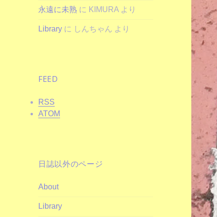
永遠に未熟
に
KIMURA
より
Library
に
しんちゃん
より
FEED
RSS
ATOM
日誌以外のページ
About
Library