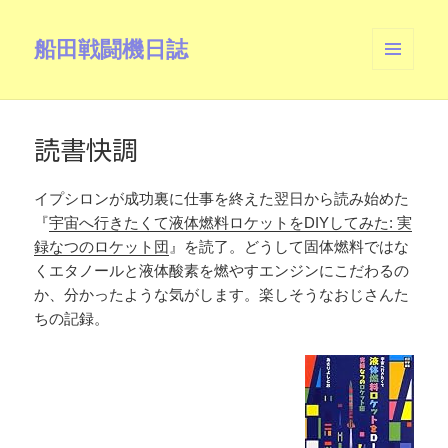
船田戦闘機日誌
メニュ
ーとウ
ィジェ
ット
読書快調
イプシロンが成功裏に仕事を終えた翌日から読み始めた
『
宇宙へ行きたくて液体燃料ロケットをDIYしてみた: 実
録なつのロケット団
』を読了。どうして固体燃料ではな
くエタノールと液体酸素を燃やすエンジンにこだわるの
か、分かったような気がします。楽しそうなおじさんた
ちの記録。