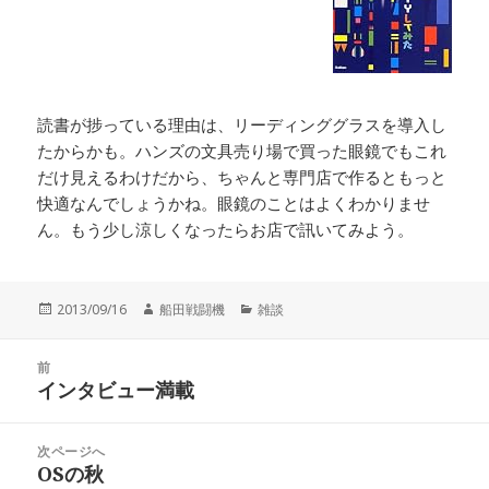
読書が捗っている理由は、リーディンググラスを導入し
たからかも。ハンズの文具売り場で買った眼鏡でもこれ
だけ見えるわけだから、ちゃんと専門店で作るともっと
快適なんでしょうかね。眼鏡のことはよくわかりませ
ん。もう少し涼しくなったらお店で訊いてみよう。
投
作
カ
2013/09/16
船田戦闘機
雑談
稿
成
テ
日:
者
ゴ
投
リ
前
稿
インタビュー満載
ー
前
ナ
の
ビ
投
次ページへ
ゲ
稿:
OSの秋
次
ー