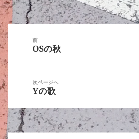
リ
ー
投
稿
前
OSの秋
ナ
前
ビ
の
ゲ
投
ー
稿:
次ページへ
シ
Yの歌
次
ョ
の
ン
投
稿: