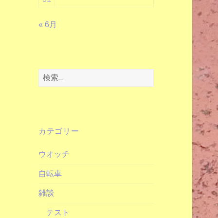
« 6月
検
索:
カテゴリー
ウオッチ
自転車
雑談
テスト