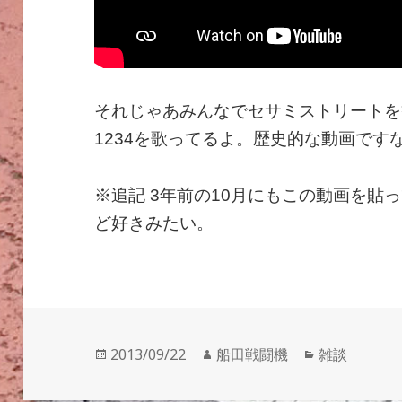
それじゃあみんなでセサミストリートを観
1234を歌ってるよ。歴史的な動画です
※追記 3年前の10月にもこの動画を貼
ど好きみたい。
投
作
カ
2013/09/22
船田戦闘機
雑談
稿
成
テ
日:
者
ゴ