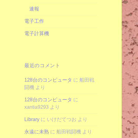
速報
電子工作
電子計算機
最近のコメント
128台のコンピュータ
に
船田戦
闘機
より
128台のコンピュータ
に
xantia9293
より
Library
に
いけだてつお
より
永遠に未熟
に
船田戦闘機
より