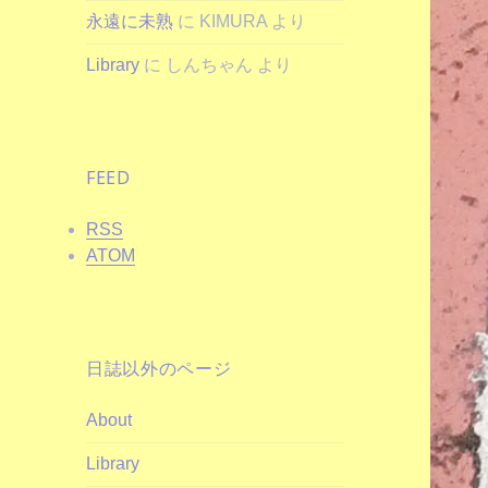
永遠に未熟
に
KIMURA
より
Library
に
しんちゃん
より
FEED
RSS
ATOM
日誌以外のページ
About
Library