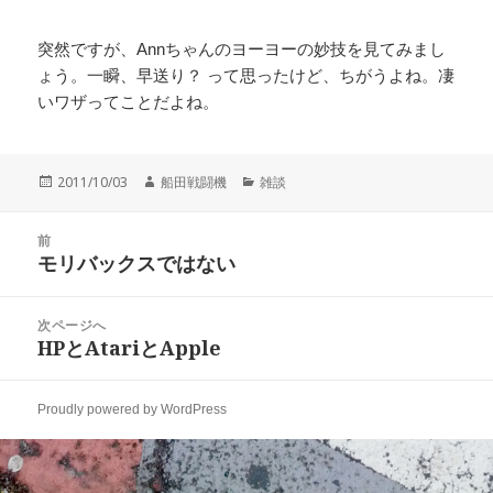
突然ですが、Annちゃんのヨーヨーの妙技を見てみまし
ょう。一瞬、早送り？ って思ったけど、ちがうよね。凄
いワザってことだよね。
投
作
カ
2011/10/03
船田戦闘機
雑談
稿
成
テ
日:
者
ゴ
投
リ
前
稿
モリバックスではない
ー
前
ナ
の
ビ
投
次ページへ
ゲ
稿:
HPとAtariとApple
次
ー
の
シ
投
ョ
Proudly powered by WordPress
稿:
ン