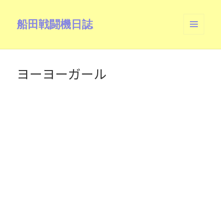
船田戦闘機日誌
メニュ
ーとウ
ィジェ
ット
ヨーヨーガール