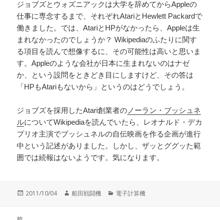
ジョブズとウォズニアックは大学を辞めてからAppleの
仕事に専念するまで、それぞれAtariとHewlett Packardで
働きました。では、AtariとHPがなかったら、Appleは生
まれなかったのでしょうか？ Wikipediaのふたりに関す
る項目を読んで想像するに、その可能性は高いと思いま
す。Appleのような会社が日本に生まれないのはナゼ
か、という設問をときどき目にしますけど、その答は
「HPもAtariもないから」というのはどうでしょう。
ジョブズを採用したAtari創業者の
ノーラン・ブッシュネ
ル
についてWikipediaを読んでいたら、レオナルド・デカ
プリオ主演でブッシュネルの自伝映画を作る企画が進行
中という記述がありました。しかし、ザッとググッた範
囲では続報はないようです。気になります。
投
作
カ
2011/10/04
船田戦闘機
電子計算機
稿
成
テ
日:
者
ゴ
投
リ
前