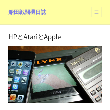
船田戦闘機日誌
メニュ
ーとウ
ィジェ
ット
HPとAtariとApple