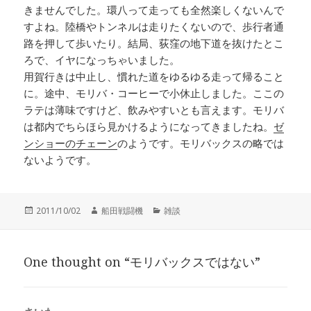
きませんでした。環八って走っても全然楽しくないんで
すよね。陸橋やトンネルは走りたくないので、歩行者通
路を押して歩いたり。結局、荻窪の地下道を抜けたとこ
ろで、イヤになっちゃいました。
用賀行きは中止し、慣れた道をゆるゆる走って帰ること
に。途中、モリバ・コーヒーで小休止しました。ここの
ラテは薄味ですけど、飲みやすいとも言えます。モリバ
は都内でちらほら見かけるようになってきましたね。
ゼ
ンショーのチェーン
のようです。モリバックスの略では
ないようです。
投
作
カ
2011/10/02
船田戦闘機
雑談
稿
成
テ
日:
者
ゴ
リ
One thought on “モリバックスではない”
ー