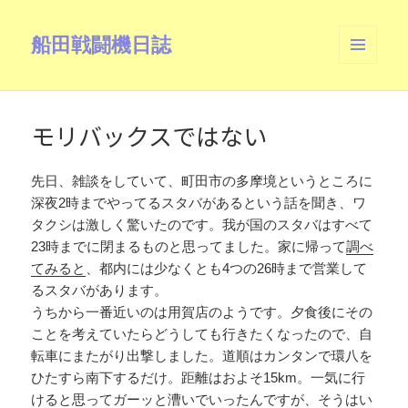
船田戦闘機日誌
メニュ
ーとウ
ィジェ
ット
モリバックスではない
先日、雑談をしていて、町田市の多摩境というところに
深夜2時までやってるスタバがあるという話を聞き、ワ
タクシは激しく驚いたのです。我が国のスタバはすべて
23時までに閉まるものと思ってました。家に帰って
調べ
てみると
、都内には少なくとも4つの26時まで営業して
るスタバがあります。
うちから一番近いのは用賀店のようです。夕食後にその
ことを考えていたらどうしても行きたくなったので、自
転車にまたがり出撃しました。道順はカンタンで環八を
ひたすら南下するだけ。距離はおよそ15km。一気に行
けると思ってガーッと漕いでいったんですが、そうはい