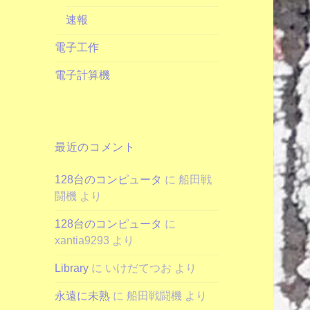
速報
電子工作
電子計算機
最近のコメント
128台のコンピュータ
に
船田戦
闘機
より
128台のコンピュータ
に
xantia9293
より
Library
に
いけだてつお
より
永遠に未熟
に
船田戦闘機
より