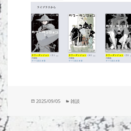
投
カ
2025/09/05
雑談
稿
テ
日:
ゴ
リ
ー