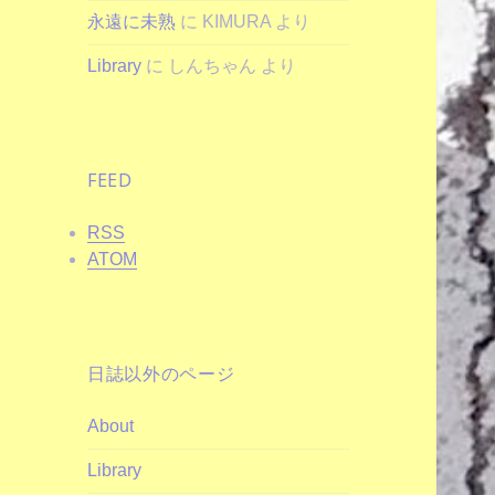
永遠に未熟
に
KIMURA
より
Library
に
しんちゃん
より
FEED
RSS
ATOM
日誌以外のページ
About
Library