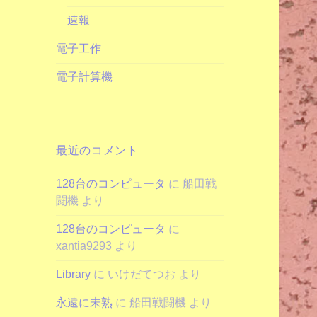
速報
電子工作
電子計算機
最近のコメント
128台のコンピュータ
に
船田戦
闘機
より
128台のコンピュータ
に
xantia9293
より
Library
に
いけだてつお
より
永遠に未熟
に
船田戦闘機
より