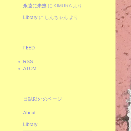
永遠に未熟
に
KIMURA
より
Library
に
しんちゃん
より
FEED
RSS
ATOM
日誌以外のページ
About
Library