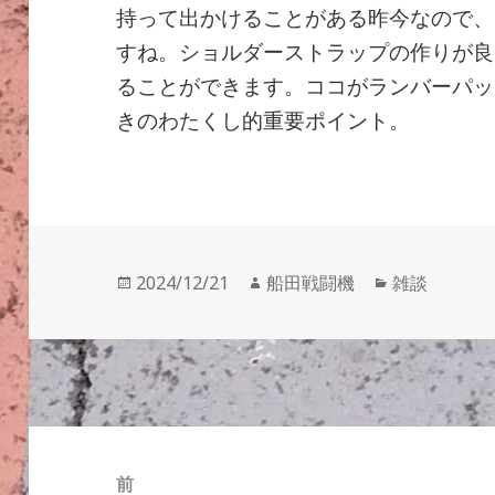
持って出かけることがある昨今なので、
すね。ショルダーストラップの作りが良
ることができます。ココがランバーパッ
きのわたくし的重要ポイント。
投
作
カ
2024/12/21
船田戦闘機
雑談
稿
成
テ
日:
者
ゴ
リ
ー
投
稿
前