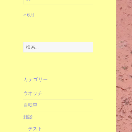
« 6月
検
索:
カテゴリー
ウオッチ
自転車
雑談
テスト