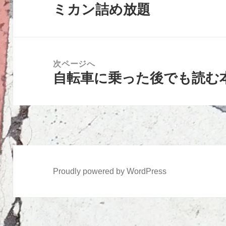
ミカン詰め放題
ナ
前
ビ
の
ゲ
投
ー
稿:
次ページへ
シ
自転車に乗った後でも読む
次
ョ
の
ン
投
稿:
Proudly powered by WordPress