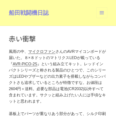
船田戦闘機日誌
メニュ
ーとウ
ィジェ
ット
赤い衝撃
風雨の中、
マイクロファン
さんのAVRマイコンボードが
届いた。８×８ドットのマトリクスLEDが載っている
『
AVR-PICO-2S
』という組み立てキット。レッドイン
パクトシリーズと称される製品のひとつで、このシリー
ズはLEDやブザーなどの出力素子を搭載しながらコンパ
クトさも追求しているところが特徴ですな。お値段は
2604円＋送料。必要な部品は電池(CR2032)以外すべて
含まれています。サクッと組み上げたい人には手頃なキ
ットと思われます。
基板上でパーツが重なりあう部分があって、シルク印刷