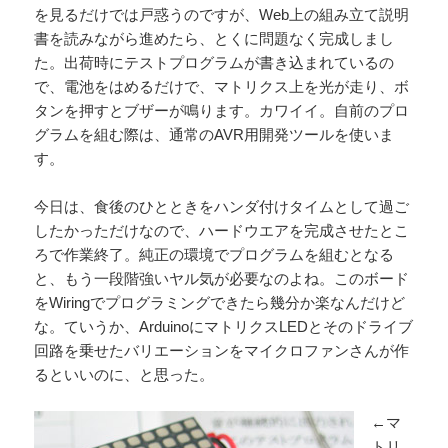
を見るだけでは戸惑うのですが、Web上の組み立て説明
書を読みながら進めたら、とくに問題なく完成しまし
た。出荷時にテストプログラムが書き込まれているの
で、電池をはめるだけで、マトリクス上を光が走り、ボ
タンを押すとブザーが鳴ります。カワイイ。自前のプロ
グラムを組む際は、通常のAVR用開発ツールを使いま
す。
今日は、食後のひとときをハンダ付けタイムとして過ご
したかっただけなので、ハードウエアを完成させたとこ
ろで作業終了。純正の環境でプログラムを組むとなる
と、もう一段階強いヤル気が必要なのよね。このボード
をWiringでプログラミングできたら幾分か楽なんだけど
な。ていうか、ArduinoにマトリクスLEDとそのドライブ
回路を乗せたバリエーションをマイクロファンさんが作
るといいのに、と思った。
←マ
トリ