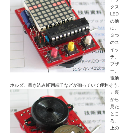
クス
LED
の他
に、
３つ
のス
イッ
チ、
ブザ
ー、
電池
ホルダ、書き込みI/F用端子などが揃っていて便利そう。
←裏
から
見た
とこ
ろ。
上の