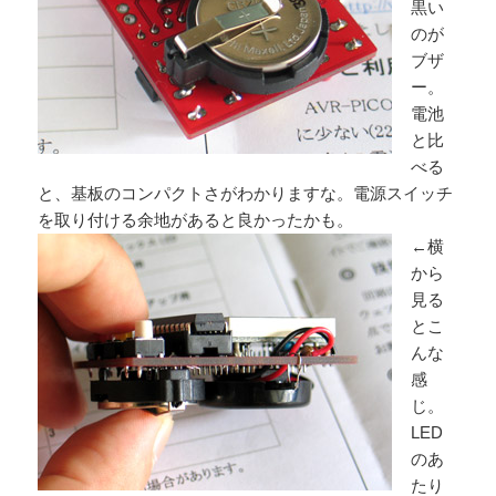
黒い
のが
ブザ
ー。
電池
と比
べる
と、基板のコンパクトさがわかりますな。電源スイッチ
を取り付ける余地があると良かったかも。
←横
から
見る
とこ
んな
感
じ。
LED
のあ
たり