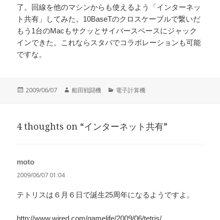
了。回線を他のマシンからも使えるよう「インターネッ
ト共有」してみた。10BaseTのクロスケーブルで繋いだ
もう1台のMacもサクッとサイバースペースにジャック
インできた。これならスタバでコラボレーションも可能
ですな。
投
作
カ
2009/06/07
船田戦闘機
電子計算機
稿
成
テ
日:
者
ゴ
リ
4 thoughts on “インターネット共有”
ー
moto
よ
り:
2009/06/07 01:04
テトリスは６月６日で誕生25周年になるようですよ。
http://www.wired.com/gamelife/2009/06/tetris/