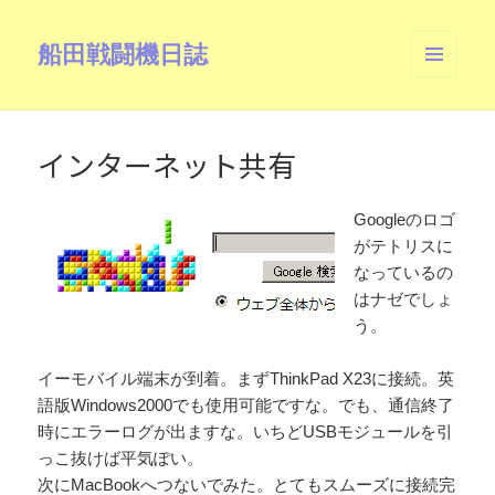
船田戦闘機日誌
メニュ
ーとウ
ィジェ
ット
インターネット共有
Googleのロゴ
がテトリスに
なっているの
はナゼでしょ
う。
イーモバイル端末が到着。まずThinkPad X23に接続。英
語版Windows2000でも使用可能ですな。でも、通信終了
時にエラーログが出ますな。いちどUSBモジュールを引
っこ抜けば平気ぽい。
次にMacBookへつないでみた。とてもスムーズに接続完