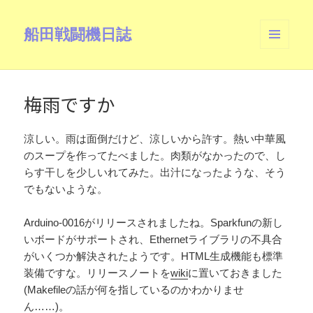
船田戦闘機日誌
メニュ
ーとウ
ィジェ
ット
梅雨ですか
涼しい。雨は面倒だけど、涼しいから許す。熱い中華風
のスープを作ってたべました。肉類がなかったので、し
らす干しを少しいれてみた。出汁になったような、そう
でもないような。
Arduino-0016がリリースされましたね。Sparkfunの新し
いボードがサポートされ、Ethernetライブラリの不具合
がいくつか解決されたようです。HTML生成機能も標準
装備ですな。リリースノートを
wiki
に置いておきました
(Makefileの話が何を指しているのかわかりませ
ん……)。