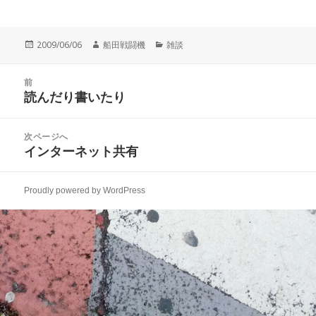
投
作
カ
2009/06/06
船田戦闘機
雑談
稿
成
テ
日:
者
ゴ
投
リ
前
稿
読んだり書いたり
ー
前
ナ
の
ビ
投
次ページへ
ゲ
稿:
インターネット共有
次
ー
の
シ
投
ョ
Proudly powered by WordPress
稿:
ン