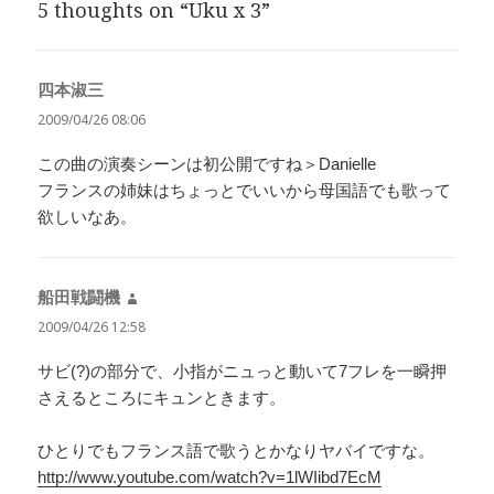
5 thoughts on “Uku x 3”
ー
四本淑三
よ
り:
2009/04/26 08:06
この曲の演奏シーンは初公開ですね＞Danielle
フランスの姉妹はちょっとでいいから母国語でも歌って
欲しいなあ。
船田戦闘機
よ
り:
2009/04/26 12:58
サビ(?)の部分で、小指がニュっと動いて7フレを一瞬押
さえるところにキュンときます。
ひとりでもフランス語で歌うとかなりヤバイですな。
http://www.youtube.com/watch?v=1lWIibd7EcM