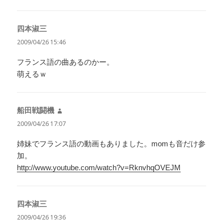
四本淑三
よ
り:
2009/04/26 15:46
フランス語の曲あるのかー。
萌えるｗ
船田戦闘機
よ
り:
2009/04/26 17:07
姉妹でフランス語の動画もありました。momも音だけ参
加。
http://www.youtube.com/watch?v=RknvhqOVEJM
四本淑三
よ
り:
2009/04/26 19:36