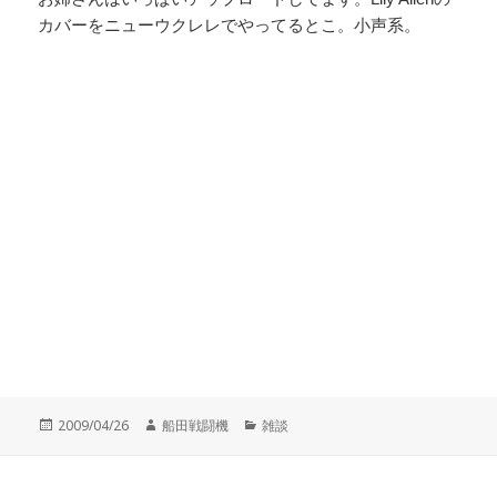
カバーをニューウクレレでやってるとこ。小声系。
投
作
カ
2009/04/26
船田戦闘機
雑談
稿
成
テ
日:
者
ゴ
リ