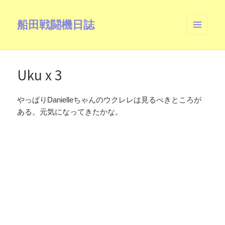
船田戦闘機日誌
メニュ
ーとウ
ィジェ
ット
Uku x 3
やっぱりDanielleちゃんのウクレレは見るべきところが
ある。元気になってきたかな。