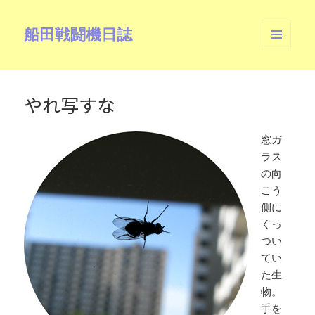
船田戦闘機日誌
メニュ
ーとウ
ィジェ
ット
やれ写すな
窓ガ
ラス
の向
こう
側に
くっ
つい
てい
た生
物。
手を