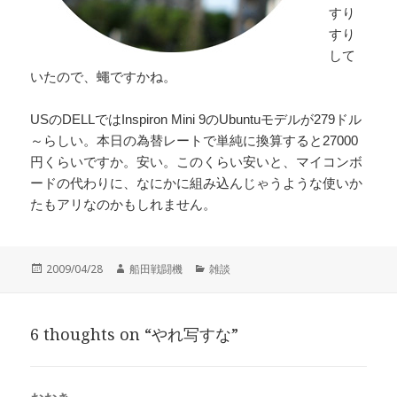
すり
すり
して
いたので、蠅ですかね。
USのDELLではInspiron Mini 9のUbuntuモデルが279ドル
～らしい。本日の為替レートで単純に換算すると27000
円くらいですか。安い。このくらい安いと、マイコンボ
ードの代わりに、なにかに組み込んじゃうような使いか
たもアリなのかもしれません。
投
作
カ
2009/04/28
船田戦闘機
雑談
稿
成
テ
日:
者
ゴ
リ
6 thoughts on “やれ写すな”
ー