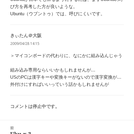
び方を再考した方が良いような。
Ubuntu（ウブントゥ）では、呼びにくいです。
きぃたん＠大阪
よ
り:
2009/04/28 14:15
＞マイコンボードの代わりに、なにかに組み込んじゃう
組み込み専用ならいいかもしれませんが…
USのPCは漢字キーや変換キーがないので漢字変換が…
外付けにすればいいっていう話かもしれませんが
コメントは停止中です。
投
前
稿
前