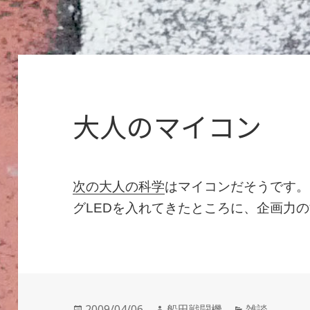
大人のマイコン
次の大人の科学
はマイコンだそうです。
グLEDを入れてきたところに、企画力
投
作
カ
2009/04/06
船田戦闘機
雑談