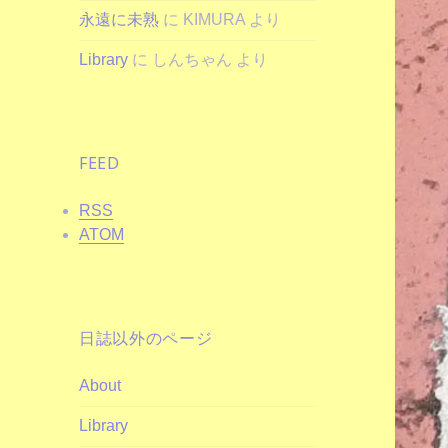
永遠に未熟
に
KIMURA
より
Library
に
しんちゃん
より
FEED
RSS
ATOM
日誌以外のページ
About
Library