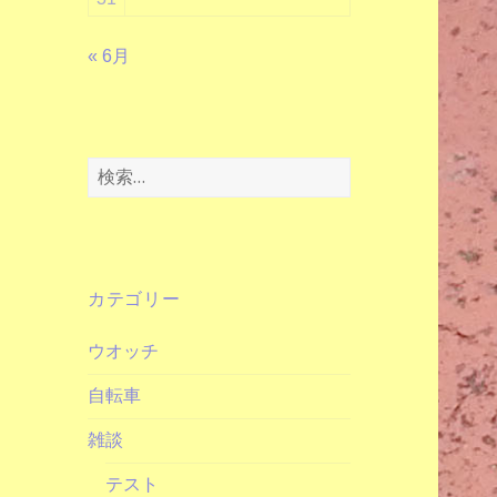
« 6月
検
索:
カテゴリー
ウオッチ
自転車
雑談
テスト