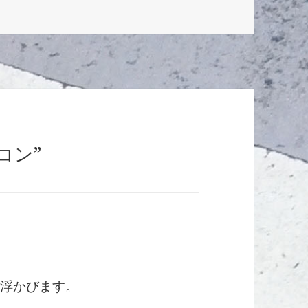
イコン”
思い浮かびます。
…