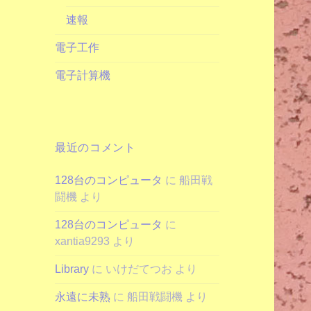
速報
電子工作
電子計算機
最近のコメント
128台のコンピュータ
に
船田戦
闘機
より
128台のコンピュータ
に
xantia9293
より
Library
に
いけだてつお
より
永遠に未熟
に
船田戦闘機
より