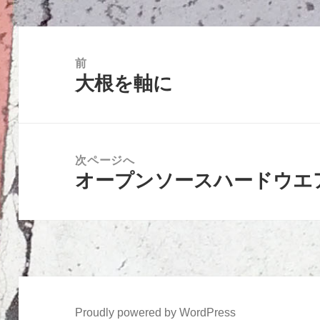
投
稿
前
大根を軸に
ナ
前
ビ
の
ゲ
投
ー
稿:
次ページへ
シ
オープンソースハードウエ
次
ョ
の
ン
投
稿:
Proudly powered by WordPress