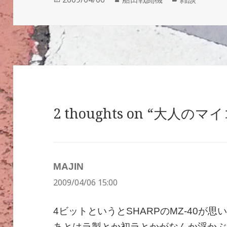
稿
成
テ
日:
者
ゴ
リ
ー
2 thoughts on “大人のマ
MAJIN
よ
2009/04/06 15:00
り:
4ビットというとSHARPのMZ-40が
あとはラ製とか初ラとかがなんか浮かぶ