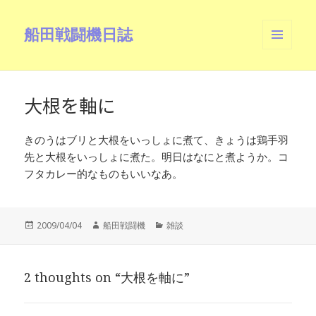
船田戦闘機日誌
メニュ
ーとウ
ィジェ
ット
大根を軸に
きのうはブリと大根をいっしょに煮て、きょうは鶏手羽
先と大根をいっしょに煮た。明日はなにと煮ようか。コ
フタカレー的なものもいいなあ。
投
作
カ
2009/04/04
船田戦闘機
雑談
稿
成
テ
日:
者
ゴ
リ
2 thoughts on “大根を軸に”
ー