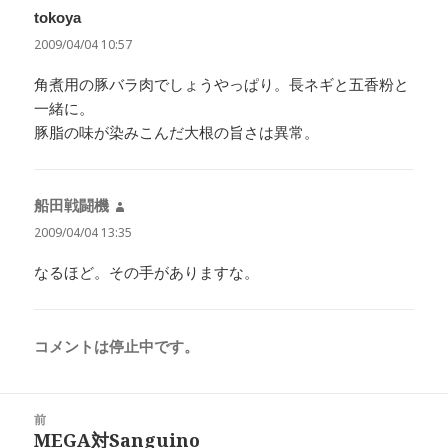
tokoya
よ
り:
2009/04/04 10:57
角煮用の豚バラ肉でしょうやっぱり。長ネギと五香粉と
一緒に。
豚脂の味が染みこんだ大根の旨さは異常。
船田戦闘機
よ
り:
2009/04/04 13:35
なるほど。その手がありますな。
コメントは停止中です。
投
前
稿
MEGA対Sanguino
前