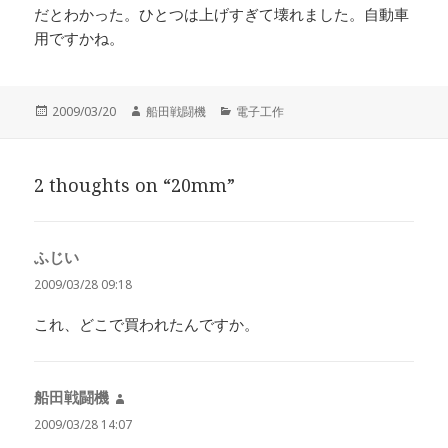
だとわかった。ひとつは上げすぎて壊れました。自動車
用ですかね。
投
作
カ
2009/03/20
船田戦闘機
電子工作
稿
成
テ
日:
者
ゴ
リ
2 thoughts on “20mm”
ー
ふじい
よ
り:
2009/03/28 09:18
これ、どこで買われたんですか。
船田戦闘機
よ
り:
2009/03/28 14:07