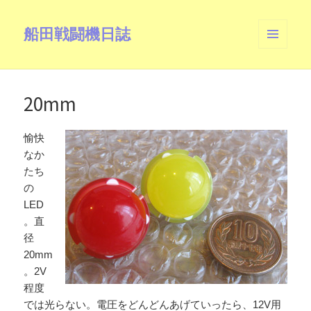
船田戦闘機日誌
メニュ
ーとウ
ィジェ
ット
20mm
愉快
なか
たち
の
LED
。直
径
20mm
。2V
程度
では光らない。電圧をどんどんあげていったら、12V用