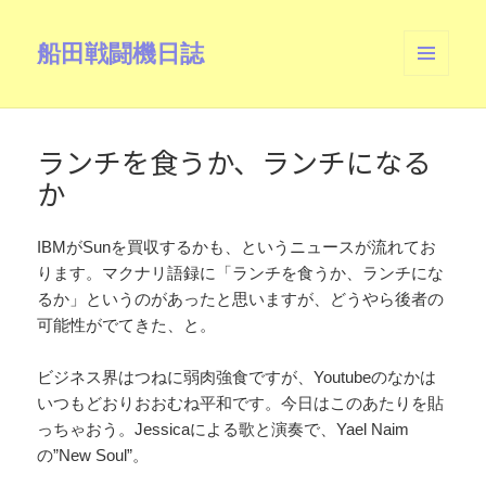
船田戦闘機日誌
メニュ
ーとウ
ィジェ
ット
ランチを食うか、ランチになる
か
IBMがSunを買収するかも、というニュースが流れてお
ります。マクナリ語録に「ランチを食うか、ランチにな
るか」というのがあったと思いますが、どうやら後者の
可能性がでてきた、と。
ビジネス界はつねに弱肉強食ですが、Youtubeのなかは
いつもどおりおおむね平和です。今日はこのあたりを貼
っちゃおう。Jessicaによる歌と演奏で、Yael Naim
の”New Soul”。