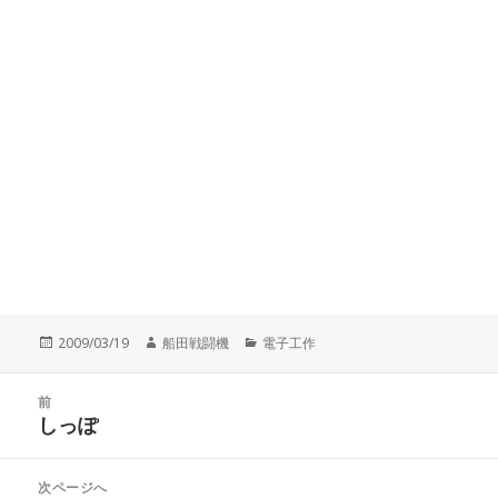
投
作
カ
2009/03/19
船田戦闘機
電子工作
稿
成
テ
日:
者
ゴ
投
リ
前
稿
しっぽ
ー
前
ナ
の
ビ
投
次ページへ
ゲ