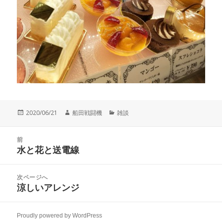
投
作
カ
2020/06/21
船田戦闘機
雑談
稿
成
テ
日:
者
ゴ
投
リ
前
稿
水と花と送電線
ー
前
ナ
の
ビ
投
次ページへ
ゲ
稿:
涼しいアレンジ
次
ー
の
シ
投
ョ
Proudly powered by WordPress