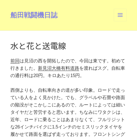
船田戦闘機日誌
メニュ
ーとウ
ィジェ
ット
水と花と送電線
前回
は見沼の西を開拓したので、今回は東です。初めて
行きました。
新見沼大橋有料道路
を渡ればスグ。自転車
の通行料は20円。キロあたり15円。
西側よりも、自転車向きの道が多い印象。ロードで走っ
ている人をよく見かけた。でも、グラベルや石畳や路面
の陥没がそこかしこにあるので、ルートによっては細い
タイヤだと苦労すると思います。ちなみにワタクシは、
近年、ロードに乗ることはあまりなくて、フルリジット
な26インチバイクに1.5インチのセミスリックタイヤを
履かせて路面を選ばず走っております。フロントシング