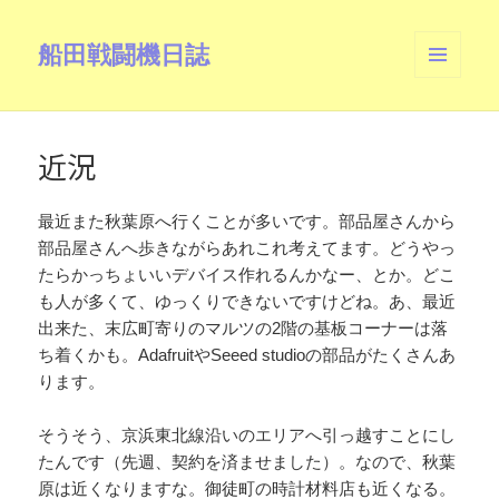
船田戦闘機日誌
メニュ
ーとウ
ィジェ
ット
近況
最近また秋葉原へ行くことが多いです。部品屋さんから
部品屋さんへ歩きながらあれこれ考えてます。どうやっ
たらかっちょいいデバイス作れるんかなー、とか。どこ
も人が多くて、ゆっくりできないですけどね。あ、最近
出来た、末広町寄りのマルツの2階の基板コーナーは落
ち着くかも。AdafruitやSeeed studioの部品がたくさんあ
ります。
そうそう、京浜東北線沿いのエリアへ引っ越すことにし
たんです（先週、契約を済ませました）。なので、秋葉
原は近くなりますな。御徒町の時計材料店も近くなる。