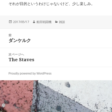
それが目的というわけじゃないけど、少し楽しみ。
投
作
カ
2017/05/17
船田戦闘機
雑談
稿
成
テ
日:
者
ゴ
投
リ
前
稿
ダンケルク
ー
前
ナ
の
ビ
投
次ページへ
ゲ
稿:
The Staves
次
ー
の
シ
投
ョ
Proudly powered by WordPress
稿:
ン