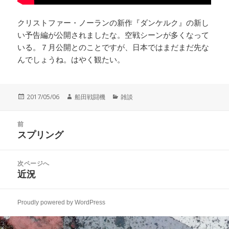
クリストファー・ノーランの新作『ダンケルク』の新し
い予告編が公開されましたな。空戦シーンが多くなって
いる。７月公開とのことですが、日本ではまだまだ先な
んでしょうね。はやく観たい。
投
作
カ
2017/05/06
船田戦闘機
雑談
稿
成
テ
日:
者
ゴ
投
リ
前
稿
スプリング
ー
前
ナ
の
ビ
投
次ページへ
ゲ
稿:
近況
次
ー
の
シ
投
ョ
Proudly powered by WordPress
稿:
ン