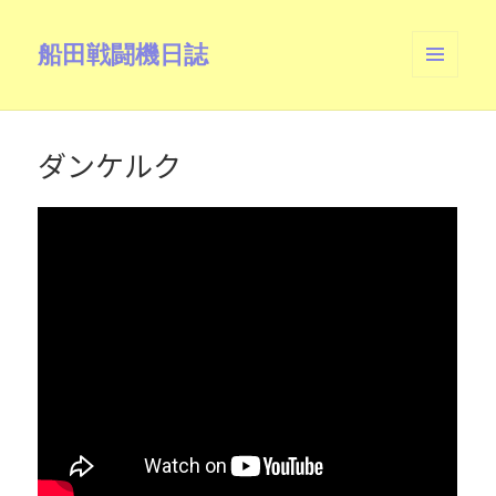
船田戦闘機日誌
メニュ
ーとウ
ィジェ
ット
ダンケルク