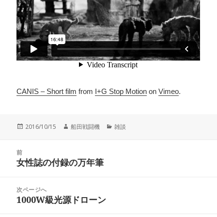
CANIS – Short film
from
I+G Stop Motion
on
Vimeo
.
投
作
カ
2016/10/15
船田戦闘機
雑談
稿
成
テ
日:
者
ゴ
投
リ
前
稿
女性誌の付録の万年筆
ー
前
ナ
の
ビ
投
次ページへ
ゲ
稿:
1000W級光源ドローン
次
ー
の
シ