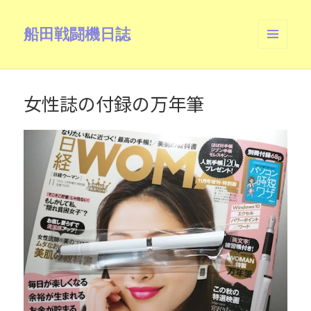
船田戦闘機日誌
メニュ
ーとウ
ィジェ
ット
女性誌の付録の万年筆