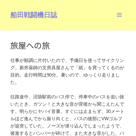
船田戦闘機日誌
メニュ
ーとウ
ィジェ
ット
旅屋への旅
仕事が順調に片付いたので、予備日を使ってサイクリン
グ。新井薬師の文房具屋さんで「紙」を買ってくるのが
目的。走行時間は90分。暑いので、ゆっくり走りまし
た。
往路途中、沼袋駅前のバス停で、停車中のバスを追い抜
いたとき、ガツン！と大きな音が背後から聞こえたんで
す。明らかにヤバイ音量。すぐには止まらず、30メート
ルほど進んでから振り向くと、バスの後部にVWゴルフ
が追突していた。ノーズが潜り込んでしまったようで、
後進するとバンバーが砕けて、また大きな音がした。バ