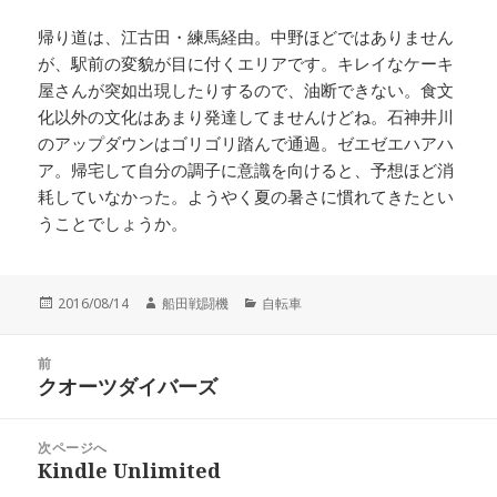
帰り道は、江古田・練馬経由。中野ほどではありません
が、駅前の変貌が目に付くエリアです。キレイなケーキ
屋さんが突如出現したりするので、油断できない。食文
化以外の文化はあまり発達してませんけどね。石神井川
のアップダウンはゴリゴリ踏んで通過。ゼエゼエハアハ
ア。帰宅して自分の調子に意識を向けると、予想ほど消
耗していなかった。ようやく夏の暑さに慣れてきたとい
うことでしょうか。
投
作
カ
2016/08/14
船田戦闘機
自転車
稿
成
テ
日:
者
ゴ
投
リ
前
稿
クオーツダイバーズ
ー
前
ナ
の
ビ
投
次ページへ
ゲ
稿:
Kindle Unlimited
次
ー
の