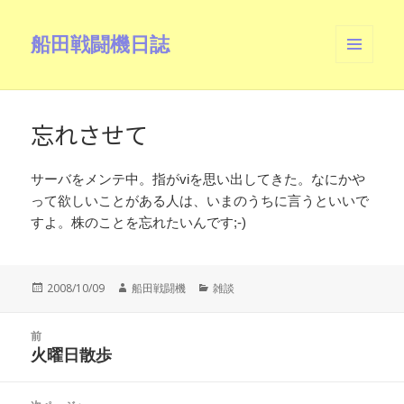
船田戦闘機日誌
メニュ
ーとウ
ィジェ
ット
忘れさせて
サーバをメンテ中。指がviを思い出してきた。なにかや
って欲しいことがある人は、いまのうちに言うといいで
すよ。株のことを忘れたいんです;-)
投
作
カ
2008/10/09
船田戦闘機
雑談
稿
成
テ
日:
者
ゴ
投
リ
前
稿
火曜日散歩
ー
前
ナ
の
ビ
投