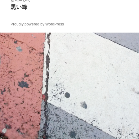
次ページへ
ゲ
稿:
黒い蜂
次
ー
の
シ
投
ョ
Proudly powered by WordPress
稿:
ン