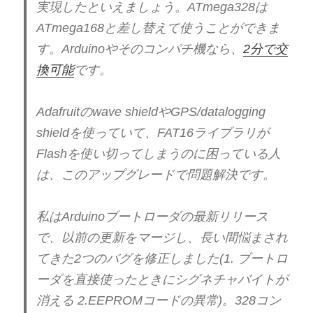
実現したといえましょう。ATmega328は
ATmega168と差し替えて使うことができま
す。Arduinoやそのコンパチ機なら、
2分で交
換可能
です。
Adafruitのwave shieldやGPS/datalogging
shieldを使っていて、FAT16ライブラリが
Flashを使い切ってしまうのに困っている人
は、このアップグレードで問題解決です。
私はArduinoブートローダの最新リリース
で、以前の更新をマージし、長い間悩まされ
てきた2つのバグを修正しました(1. ブートロ
ーダを直接使ったときにシグネチャバイトが
消える 2.EEPROMコードの異常)。328コン