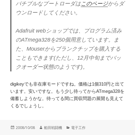
パチブルなブートローダは
このページ
からダ
ウンロードしてください。
Adafruit webショップでは、プログラム済み
のATmega328を250個用意しています。ま
た、Mouserからブランクチップを購入する
こともできます(ただし、12月中旬までバッ
クオーダー状態のようです)。
digikeyでも非在庫モードですね。価格は1個310円と出て
います。安いですな。もう少し待ってからATmega328を
備蓄しようかな。待ってる間に買収問題の展開も見えて
くるでしょうし。
投
作
カ
2008/10/08
船田戦闘機
電子工作
稿
成
テ