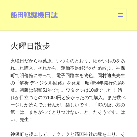
船田戦闘機日誌
メニュ
ーとウ
ィジェ
ット
火曜日散歩
火曜日だから秋葉原。いつものとおり、細かいものをあ
れこれ購入。それから、運動不足解消のため散歩。神保
町で明倫館に寄って、電子回路本を物色。岡村迪夫先生
の『解析 ディジタル回路』を発見。昭和54年発行の第8
版。初版は昭和51年です。ワタクシは10歳でした！ 汚
れが目立つものの1000円と安かったので購入。まだ数ペ
ージしか読んでませんが、楽しいです。「ICの扱い方の
第一は、まちがってとりつけないこと」だそうです。は
い、先生！
神保町を後にして、テクテクと靖国神社の坂を上り、そ