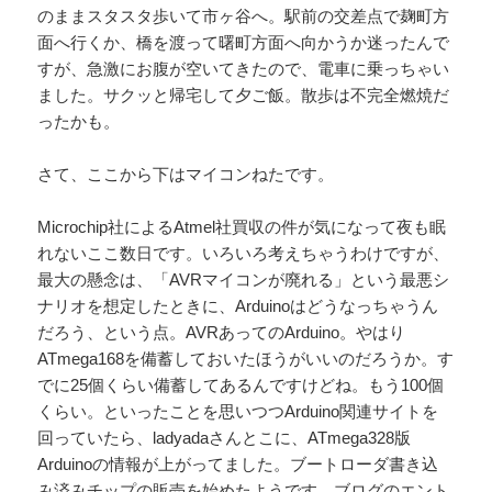
のままスタスタ歩いて市ヶ谷へ。駅前の交差点で麹町方
面へ行くか、橋を渡って曙町方面へ向かうか迷ったんで
すが、急激にお腹が空いてきたので、電車に乗っちゃい
ました。サクッと帰宅して夕ご飯。散歩は不完全燃焼だ
ったかも。
さて、ここから下はマイコンねたです。
Microchip社によるAtmel社買収の件が気になって夜も眠
れないここ数日です。いろいろ考えちゃうわけですが、
最大の懸念は、「AVRマイコンが廃れる」という最悪シ
ナリオを想定したときに、Arduinoはどうなっちゃうん
だろう、という点。AVRあってのArduino。やはり
ATmega168を備蓄しておいたほうがいいのだろうか。す
でに25個くらい備蓄してあるんですけどね。もう100個
くらい。といったことを思いつつArduino関連サイトを
回っていたら、ladyadaさんとこに、ATmega328版
Arduinoの情報が上がってました。ブートローダ書き込
み済みチップの販売を始めたようです。ブログのエント