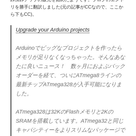
リを勝手に翻訳しました(元の記事がCCなので、ここか
ら下もCC)。
Upgrade your Arduino projects
Arduinoでビッグなプロジェクトを作ったら
メモリが足りなくなっちゃった。そんなあな
たに良いニュース！ 数ヶ月におよぶバック
オーダーを経て、ついにATmega8ラインの
最新チップATmega328が入手可能になりま
した。
ATmega328は32KのFlashメモリと2Kの
SRAMを搭載しています。ATmega32と同じ
キャパシティーをよりスリムなパッケージで