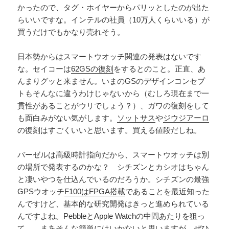
かったので、タグ・ホイヤーからパリッとしたのが出た
らいいですな。インテルの社員（10万人くらいいる）が
買うだけでもかなり売れそう。
日本勢からはスマートウオッチ関連の発表はないです
な。セイコーは
62GSの復刻
をするとのこと。正直、あ
んまりグッと来ません。いまのGSのデザインコンセプ
トもそんなに違うわけじゃないから（むしろ現在まで一
貫性があることがウリでしょう？）、ガワの復刻をして
も面白みがない気がします。
ソットサス
や
ジウジアーロ
の復刻はすごくいいと思います。買える値段だしね。
バーゼルは高級時計指向だから、スマートウオッチは別
の場所で発表するのかな？ シチズンとカシオはちゃん
と凄いやつを仕込んでいるのだろうか。シチズンの最強
GPSウオッチ
F100はFPGA搭載
であることを最近知った
んですけど、基本的な研究開発はきっと進められている
んですよね。PebbleとApple Watchの中間あたりを狙っ
て……まあそんな簡単にはいかないと思いますが、ぜひ