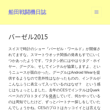
船田戦闘機日誌
メニュ
ーとウ
ィジェ
ット
バーゼル2015
スイスで時計のショー『バーゼル・ワールド』が開催さ
れてますな。スマートウオッチ関係の発表もすでにいく
つかあったようです。ワタクシ的にはやはりタグ・ホイ
ヤー、グーグル、そしてインテルが協業しますよ、とい
うニュースが面白かった。グーグルはAndroid Wearを提
供するようなので意外性はなかったものの、インテルが
こんなふうに表立って入っているのはなぜ？ という感
じはちょっとしました。去年のCESでインテルはQuark
ベースのプロトタイプを
発表
していて、何かやっている
のは周知でしたけど、ずっとパートナー探しをしていた
んでしょうかね。CESのプロトはカッコイイとは言えな