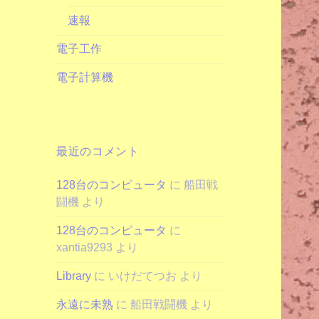
速報
電子工作
電子計算機
最近のコメント
128台のコンピュータ
に
船田戦
闘機
より
128台のコンピュータ
に
xantia9293
より
Library
に
いけだてつお
より
永遠に未熟
に
船田戦闘機
より