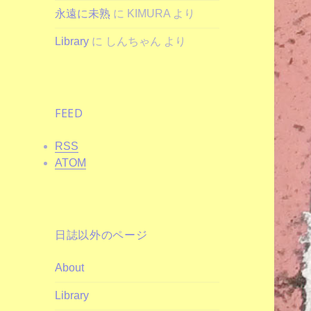
永遠に未熟
に
KIMURA
より
Library
に
しんちゃん
より
FEED
RSS
ATOM
日誌以外のページ
About
Library