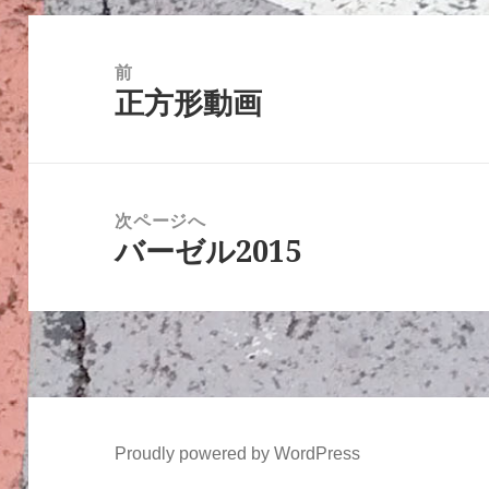
投
稿
前
正方形動画
ナ
前
ビ
の
ゲ
投
ー
稿:
次ページへ
シ
バーゼル2015
次
ョ
の
ン
投
稿:
Proudly powered by WordPress