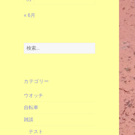
« 6月
検
索:
カテゴリー
ウオッチ
自転車
雑談
テスト