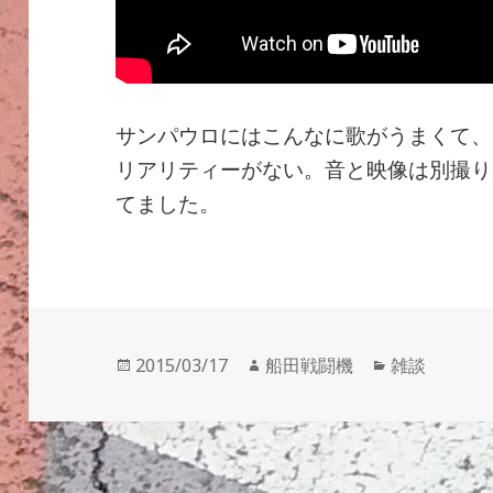
サンパウロにはこんなに歌がうまくて、
リアリティーがない。音と映像は別撮り
てました。
投
作
カ
2015/03/17
船田戦闘機
雑談
稿
成
テ
日:
者
ゴ
リ
ー