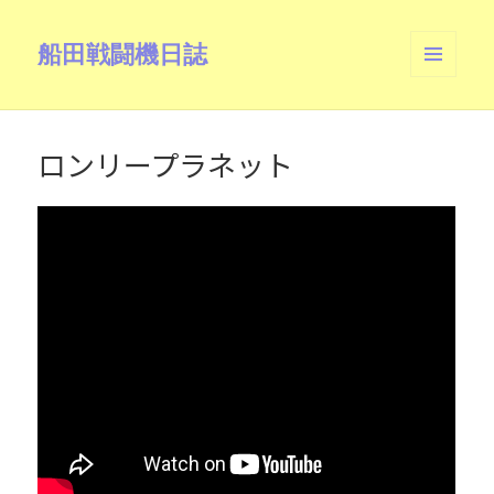
船田戦闘機日誌
メニュ
ーとウ
ィジェ
ット
ロンリープラネット