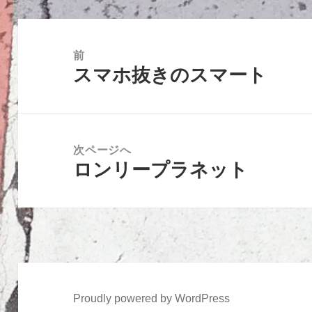
投
稿
前
スマホ抜きのスマート
ナ
前
ビ
の
ゲ
投
ー
稿:
次ページへ
シ
ロンリープラネット
次
ョ
の
ン
投
稿:
Proudly powered by WordPress