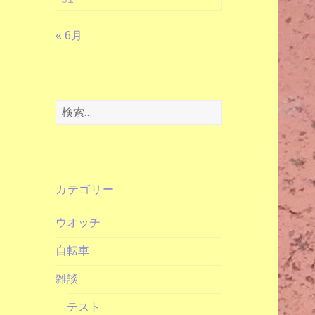
« 6月
検
索:
カテゴリー
ウオッチ
自転車
雑談
テスト