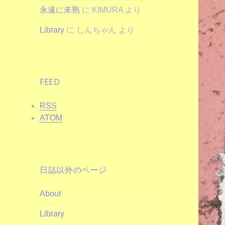
永遠に未熟
に
KIMURA
より
Library
に
しんちゃん
より
FEED
RSS
ATOM
日誌以外のページ
About
Library