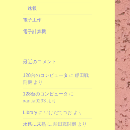
速報
電子工作
電子計算機
最近のコメント
128台のコンピュータ
に
船田戦
闘機
より
128台のコンピュータ
に
xantia9293
より
Library
に
いけだてつお
より
永遠に未熟
に
船田戦闘機
より