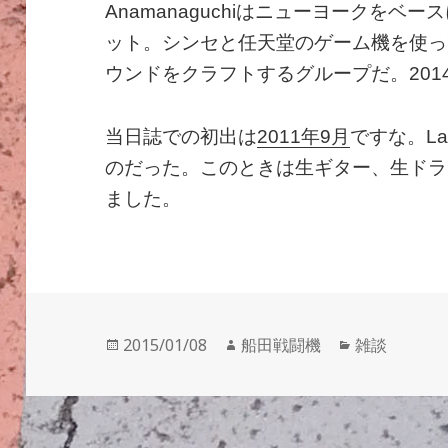
Anamanaguchiはニューヨークを
ット。シンセと任天堂のゲーム機を使っ
ウンドをクラフトするグループだ。2014年
当日誌での初出は
2011年9月
ですな。La
のだった。このときは生ギター、生ドラ
ました。
投
作
カ
2015/01/08
船田戦闘機
雑談
稿
成
テ
日:
者
ゴ
リ
ー