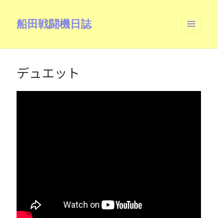
船田戦闘機日誌
メニュ
ーとウ
ィジェ
ット
デュエット