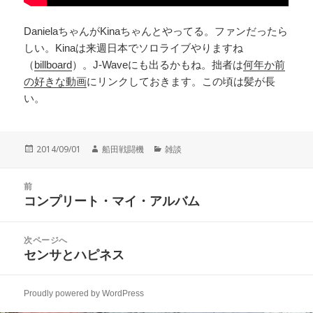
DanielaちゃんがKinaちゃんとやってる。ファンだったら
しい。Kinaは来週日本でソロライブやりますね
（
billboard
）。J-Waveにも出るかもね。拙者は
何年か前
の好きな動画
にリンクしておきます。この頃は髪が長
い。
投
作
カ
2014/09/01
船田戦闘機
雑談
稿
成
テ
日:
者
ゴ
投
リ
前
稿
コンプリート・マイ・アルバム
ー
前
ナ
の
ビ
投
次ページへ
ゲ
稿:
センサとハピネス
次
ー
の
シ
投
ョ
Proudly powered by WordPress
稿:
ン