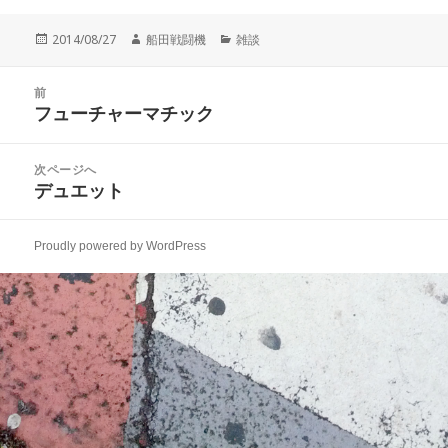
投
作
カ
2014/08/27
船田戦闘機
雑談
稿
成
テ
日:
者
ゴ
投
リ
前
稿
フューチャーマチック
ー
前
ナ
の
ビ
投
次ページへ
ゲ
稿:
デュエット
次
ー
の
シ
投
ョ
Proudly powered by WordPress
稿:
ン