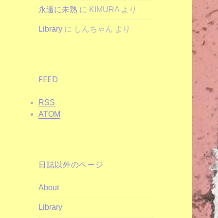
永遠に未熟
に
KIMURA
より
Library
に
しんちゃん
より
FEED
RSS
ATOM
日誌以外のページ
About
Library