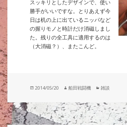
スッキリとしたデザインで、使い
勝手がいいですな。とりあえず今
日は机の上に出ているニッパなど
の握りモノと時計だけ消磁しまし
た。残りの全工具に適用するのは
（大消磁？）、またこんど。
投
作
カ
2014/05/20
船田戦闘機
雑談
稿
成
テ
日:
者
ゴ
リ
ー