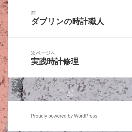
投
稿
前
ダブリンの時計職人
ナ
前
ビ
の
ゲ
投
ー
稿:
次ページへ
シ
実践時計修理
次
ョ
の
ン
投
稿:
Proudly powered by WordPress