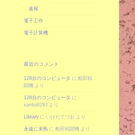
速報
電子工作
電子計算機
最近のコメント
128台のコンピュータ
に
船田戦
闘機
より
128台のコンピュータ
に
xantia9293
より
Library
に
いけだてつお
より
永遠に未熟
に
船田戦闘機
より