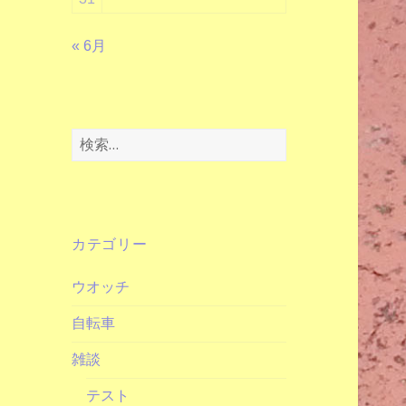
« 6月
検
索:
カテゴリー
ウオッチ
自転車
雑談
テスト