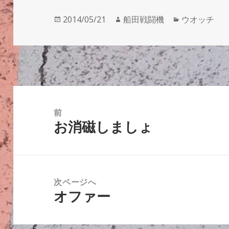
投
作
カ
2014/05/21
船田戦闘機
ウオッチ
稿
成
テ
日:
者
ゴ
リ
ー
投
稿
前
お消磁しましょ
ナ
前
ビ
の
ゲ
投
ー
稿:
次ページへ
シ
オファー
次
ョ
の
ン
投