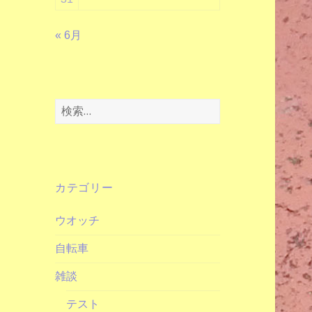
« 6月
検
索:
カテゴリー
ウオッチ
自転車
雑談
テスト