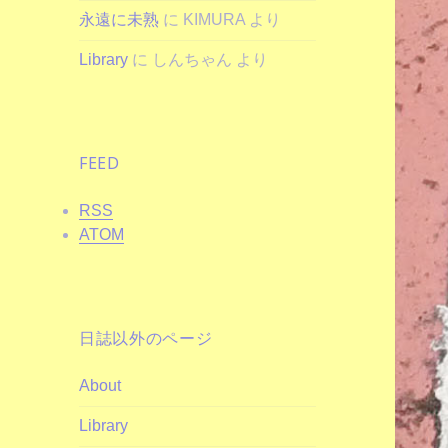
永遠に未熟
に
KIMURA
より
Library
に
しんちゃん
より
FEED
RSS
ATOM
日誌以外のページ
About
Library