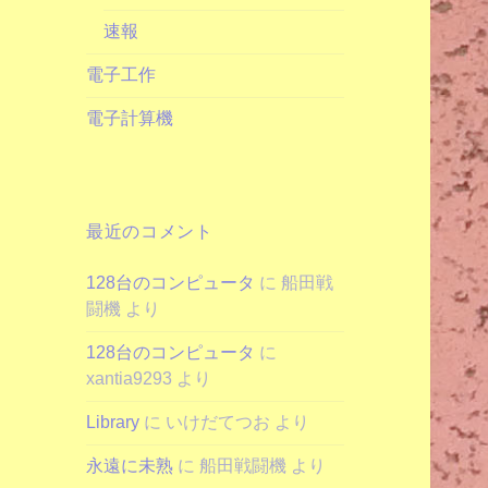
速報
電子工作
電子計算機
最近のコメント
128台のコンピュータ
に
船田戦
闘機
より
128台のコンピュータ
に
xantia9293
より
Library
に
いけだてつお
より
永遠に未熟
に
船田戦闘機
より