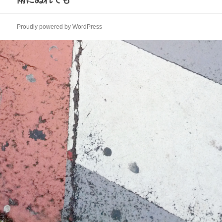
ー
の
シ
投
ョ
Proudly powered by WordPress
稿:
ン