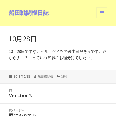
船田戦闘機日誌
メニュ
ーとウ
ィジェ
ット
10月28日
10月28日ですな。ビル・ゲイツの誕生日だそうです。だ
からナニ？ っていう知識のお裾分けでした～。
投
作
カ
2013/10/28
船田戦闘機
雑談
稿
成
テ
日:
者
ゴ
投
リ
前
稿
Version 2
ー
前
ナ
の
ビ
投
次ページへ
ゲ
稿:
雨にぬれても
次