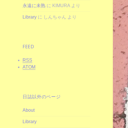
永遠に未熟
に
KIMURA
より
Library
に
しんちゃん
より
FEED
RSS
ATOM
日誌以外のページ
About
Library