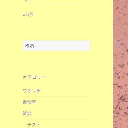
« 6月
検
索:
カテゴリー
ウオッチ
自転車
雑談
テスト