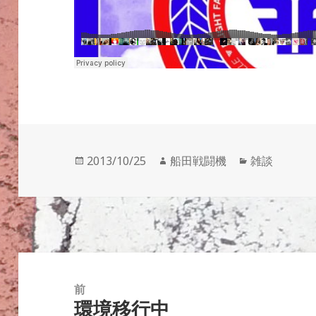
投
作
カ
2013/10/25
船田戦闘機
雑談
稿
成
テ
日:
者
ゴ
リ
ー
投
稿
前
環境移行中
ナ
前