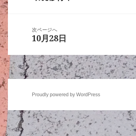
ビ
の
ゲ
投
ー
稿:
次ページへ
シ
10月28日
次
ョ
の
ン
投
稿:
Proudly powered by WordPress