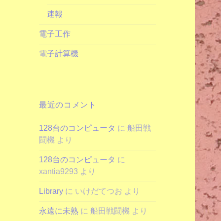
速報
電子工作
電子計算機
最近のコメント
128台のコンピュータ
に
船田戦
闘機
より
128台のコンピュータ
に
xantia9293
より
Library
に
いけだてつお
より
永遠に未熟
に
船田戦闘機
より