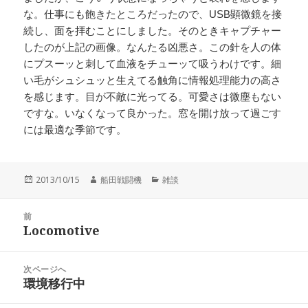
な。仕事にも飽きたところだったので、USB顕微鏡を接
続し、面を拝むことにしました。そのときキャプチャー
したのが上記の画像。なんたる凶悪さ。この針を人の体
にプスーッと刺して血液をチューッて吸うわけです。細
い毛がシュシュッと生えてる触角に情報処理能力の高さ
を感じます。目が不敵に光ってる。可愛さは微塵もない
ですな。いなくなって良かった。窓を開け放って過ごす
には最適な季節です。
投
作
カ
2013/10/15
船田戦闘機
雑談
稿
成
テ
日:
者
ゴ
投
リ
前
稿
Locomotive
ー
前
ナ
の
ビ
投
次ページへ
ゲ
稿:
環境移行中
次
ー
の
シ