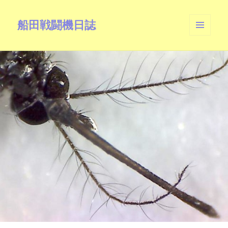
船田戦闘機日誌
メニュ
ーとウ
ィジェ
ット