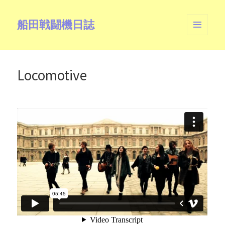
船田戦闘機日誌
メニュ
ーとウ
ィジェ
ット
Locomotive