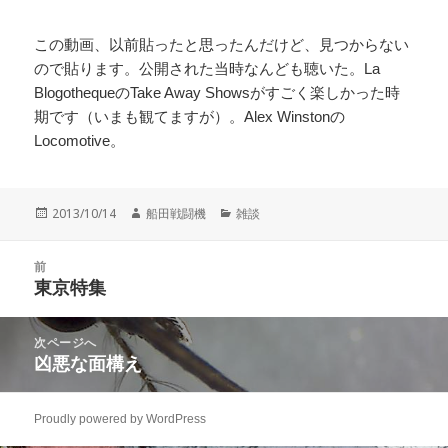
この動画、以前貼ったと思ったんだけど、見つからない
ので貼ります。公開された当時なんども聴いた。La
BlogothequeのTake Away Showsがすごく楽しかった時
期です（いまも観てますが）。Alex Winstonの
Locomotive。
投
作
カ
2013/10/14
船田戦闘機
雑談
稿
成
テ
日:
者
ゴ
投
リ
前
稿
東京特集
ー
前
ナ
の
ビ
投
次ページへ
ゲ
稿:
凶悪な面構え
次
ー
の
シ
投
ョ
Proudly powered by WordPress
稿:
ン